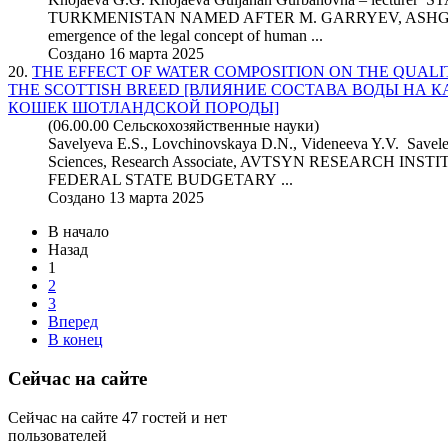
TURKMENISTAN NAMED AFTER M. GARRYEV, ASHGABA
emergence of the legal concept of human ...
Создано 16 марта 2025
20.
THE EFFECT OF WATER COMPOSITION ON THE QUALIT
THE SCOTTISH BREED [ВЛИЯНИЕ СОСТАВА ВОДЫ НА
КОШЕК ШОТЛАНДСКОЙ ПОРОДЫ]
(06.00.00 Сельскохозяйственные науки)
Savelyeva E.S., Lovchinovskaya D.N., Videneeva Y.V. Savele
Sciences, Research Associate, AVTSYN RESEARCH 
FEDERAL STATE BUDGETARY ...
Создано 13 марта 2025
В начало
Назад
1
2
3
Вперед
В конец
Сейчас на сайте
Сейчас на сайте 47 гостей и нет
пользователей