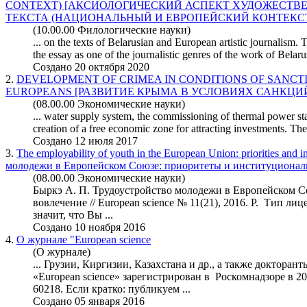
CONTEXT) [АКСИОЛОГИЧЕСКИЙ АСПЕКТ ХУДОЖЕСТВ
ТЕКСТА (НАЦИОНАЛЬНЫЙ И ЕВРОПЕЙСКИЙ КОНТЕКСТ
(10.00.00 Филологические науки)
... on the texts of Belarusian and
European
artistic journalism. 
the essay as one of the journalistic genres of the work of Belaru
Создано 20 октября 2020
2.
DEVELOPMENT OF CRIMEA IN CONDITIONS OF SANCT
EUROPEAN
S [РАЗВИТИЕ КРЫМА В УСЛОВИЯХ САНКЦИ
(08.00.00 Экономические науки)
... water supply system, the commissioning of thermal power sta
creation of a free economic zone for attracting investments. T
Создано 12 июля 2017
3.
The employability of youth in the
European
Union: priorities and 
молодежи в Европейском Союзе: приоритеты и институционал
(08.00.00 Экономические науки)
Быркэ А. П. Трудоустройство молодежи в Европейском С
вовлечение //
European
science № 11(21), 2016. P. Тип ли
значит, что Вы ...
Создано 10 ноября 2016
4.
О журнале "
European
science
(О журнале)
... Грузии, Киргизии, Казахстана и др., а также докторан
«
European
science» зарегистрирован в Роскомнадзоре в 2
60218. Если кратко: публикуем ...
Создано 05 января 2016