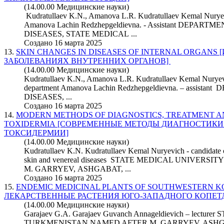
(14.00.00 Медицинские науки)
Kudratullaev K.N., Amanova L.R. Kudratullaev Kemal Nurye
Amanova Lachin Redzhepgeldievna. - Assistant DEPA
DISEASES, STATE MEDICAL ...
Создано 16 марта 2025
13.
SKIN CHANGES IN DISEASES OF INTERNAL ORGANS
ЗАБОЛЕВАНИЯХ ВНУТРЕННИХ ОРГАНОВ]
(14.00.00 Медицинские науки)
Kudratullaev K.N., Amanova L.R. Kudratullaev Kemal Nuryevic
department Amanova Lachin Redzhepgeldievna. – assi
DISEASES, ...
Создано 16 марта 2025
14.
MODERN METHODS OF DIAGNOSTICS, TREATMENT A
TOXIDERMIA [СОВРЕМЕННЫЕ МЕТОДЫ ДИАГНОСТИКИ
ТОКСИДЕРМИИ]
(14.00.00 Медицинские науки)
Kudratullaev K.N. Kudratullaev Kemal Nuryevich - candidate o
skin and venereal diseases STATE MEDICAL UNIVE
M. GARRYEV, ASHGABAT, ...
Создано 16 марта 2025
15.
ENDEMIC MEDICINAL PLANTS OF SOUTHWESTERN 
ЛЕКАРСТВЕННЫЕ РАСТЕНИЯ ЮГО-ЗАПАДНОГО КОПЕТ
(14.00.00 Медицинские науки)
Garajaev G.A. Garajaev Guvanch Annageldievich – lect
TURKMENISTAN NAMED AFTER M. GARRYEV, ASHGAB