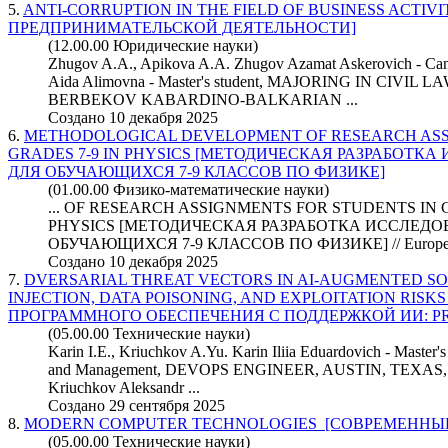
5.
ANTI-CORRUPTION IN THE FIELD OF BUSINESS ACTIV
ПРЕДПРИНИМАТЕЛЬСКОЙ ДЕЯТЕЛЬНОСТИ]
(12.00.00 Юридические науки)
Zhugov A.A., Apikova A.A. Zhugov Azamat Askerovich - Cand
Aida Alimovna - Master's student, MAJORING IN CIVI
BERBEKOV KABARDINO-BALKARIAN ...
Создано 10 декабря 2025
6.
METHODOLOGICAL DEVELOPMENT OF RESEARCH ASS
GRADES 7-9 IN PHYSICS [МЕТОДИЧЕСКАЯ РАЗРАБОТК
ДЛЯ ОБУЧАЮЩИХСЯ 7-9 КЛАССОВ ПО ФИЗИКЕ]
(01.00.00 Физико-математические науки)
... OF RESEARCH ASSIGNMENTS FOR STUDENTS IN G
PHYSICS [МЕТОДИЧЕСКАЯ РАЗРАБОТКА ИССЛЕД
ОБУЧАЮЩИХСЯ 7-9 КЛАССОВ ПО ФИЗИКЕ] //
Europ
Создано 10 декабря 2025
7.
DVERSARIAL THREAT VECTORS IN AI-AUGMENTED S
INJECTION, DATA POISONING, AND EXPLOITATION RISK
ПРОГРАММНОГО ОБЕСПЕЧЕНИЯ С ПОДДЕРЖКОЙ ИИ: PROM
(05.00.00 Технические науки)
Karin I.E., Kriuchkov A.Yu. Karin Iliia Eduardovich - Master'
and Management, DEVOPS ENGINEER, AUSTIN, TEXAS
Kriuchkov Aleksandr ...
Создано 29 сентября 2025
8.
MODERN COMPUTER TECHNOLOGIES [СОВРЕМЕННЫ
(05.00.00 Технические науки)