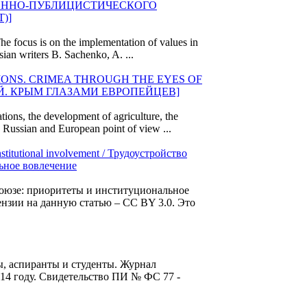
ЕННО-ПУБЛИЦИСТИЧЕСКОГО
)]
The focus is on the implementation of values in
sian writers B. Sachenko, A. ...
IONS. CRIMEA THROUGH THE EYES OF
Й. КРЫМ ГЛАЗАМИ ЕВРОПЕЙЦЕВ]
tions, the development of agriculture, the
he Russian and
European
point of view ...
institutional involvement / Трудоустройство
ьное вовлечение
оюзе: приоритеты и институциональное
цензии на данную статью – CC BY 3.0. Это
ты, аспиранты и студенты. Журнал
014 году. Свидетельство ПИ № ФС 77 -