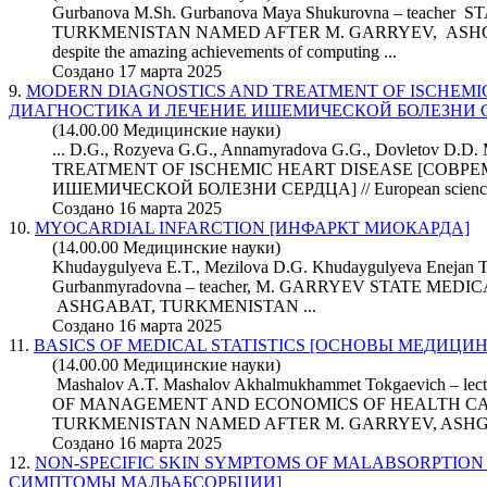
Gurbanova M.Sh. Gurbanova Maya Shukurovna – teache
TURKMENISTAN NAMED AFTER M. GARRYEV, ASHGA
despite the amazing achievements of computing ...
Создано 17 марта 2025
9.
MODERN DIAGNOSTICS AND TREATMENT OF ISCHEMI
ДИАГНОСТИКА И ЛЕЧЕНИЕ ИШЕМИЧЕСКОЙ БОЛЕЗНИ 
(14.00.00 Медицинские науки)
... D.G., Rozyeva G.G., Annamyradova G.G., Dovletov
TREATMENT OF ISCHEMIC HEART DISEASE [СОВ
ИШЕМИЧЕСКОЙ БОЛЕЗНИ СЕРДЦА] //
European
scienc
Создано 16 марта 2025
10.
MYOCARDIAL INFARCTION [ИНФАРКТ МИОКАРДА]
(14.00.00 Медицинские науки)
Khudaygulyeva E.T., Mezilova D.G. Khudaygulyeva Enejan T
Gurbanmyradovna – teacher, M. GARRYEV STATE ME
ASHGABAT, TURKMENISTAN ...
Создано 16 марта 2025
11.
BASICS OF MEDICAL STATISTICS [ОСНОВЫ МЕДИЦ
(14.00.00 Медицинские науки)
Mashalov A.T. Mashalov Akhalmukhammet Tokgaevich 
OF MANAGEMENT AND ECONOMICS OF HEALTH CA
TURKMENISTAN NAMED AFTER M. GARRYEV, ASHGAB
Создано 16 марта 2025
12.
NON-SPECIFIC SKIN SYMPTOMS OF MALABSORPTI
СИМПТОМЫ МАЛЬАБСОРБЦИИ]