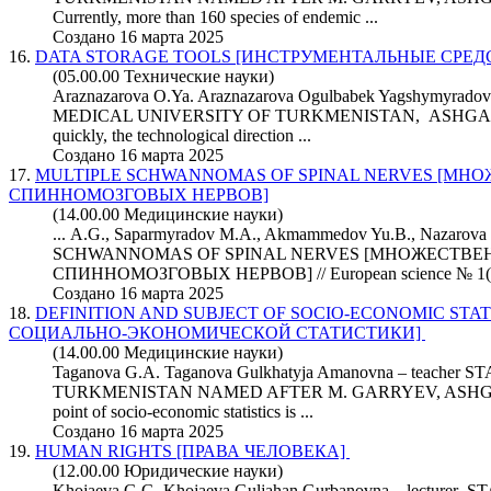
Currently, more than 160 species of endemic ...
Создано 16 марта 2025
16.
DATA STORAGE TOOLS [ИНСТРУМЕНТАЛЬНЫЕ СРЕ
(05.00.00 Технические науки)
Araznazarova O.Ya. Araznazarova Ogulbabek Yagshymyrad
MEDICAL UNIVERSITY OF TURKMENISTAN, ASHGABAT
quickly, the technological direction ...
Создано 16 марта 2025
17.
MULTIPLE SCHWANNOMAS OF SPINAL NERVES [М
СПИННОМОЗГОВЫХ НЕРВОВ]
(14.00.00 Медицинские науки)
... A.G., Saparmyradov M.A., Akmammedov Yu.B., Nazaro
SCHWANNOMAS OF SPINAL NERVES [МНОЖЕСТВ
СПИННОМОЗГОВЫХ НЕРВОВ] //
European
science № 1(
Создано 16 марта 2025
18.
DEFINITION AND SUBJECT OF SOCIO-ECONOMIC STA
СОЦИАЛЬНО-ЭКОНОМИЧЕСКОЙ СТАТИСТИКИ]
(14.00.00 Медицинские науки)
Taganova G.A. Taganova Gulkhatyja Amanovna – teache
TURKMENISTAN NAMED AFTER M. GARRYEV, ASHGABA
point of socio-economic statistics is ...
Создано 16 марта 2025
19.
HUMAN RIGHTS [ПРАВА ЧЕЛОВЕКА]
(12.00.00 Юридические науки)
Khojaeva G.G. Khojaeva Guljahan Gurbanovna – lectur