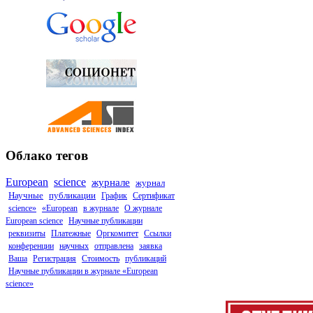
Облако тегов
European
science
журнале
журнал
Научные
публикации
График
Сертификат
science»
«European
в журнале
О журнале
European science
Научные публикации
реквизиты
Платежные
Оргкомитет
Ссылки
конференции
научных
отправлена
заявка
Ваша
Регистрация
Стоимость
публикаций
Научные публикации в журнале «European
science»