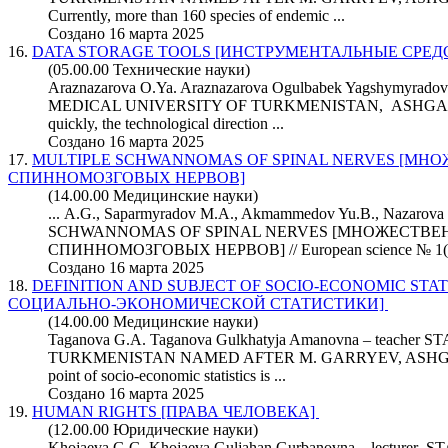
Currently, more than 160 species of endemic ...
Создано 16 марта 2025
16.
DATA STORAGE TOOLS [ИНСТРУМЕНТАЛЬНЫЕ СРЕ
(05.00.00 Технические науки)
Araznazarova O.Ya. Araznazarova Ogulbabek Yagshymyrad
MEDICAL UNIVERSITY OF TURKMENISTAN, ASHGABAT
quickly, the technological direction ...
Создано 16 марта 2025
17.
MULTIPLE SCHWANNOMAS OF SPINAL NERVES [М
СПИННОМОЗГОВЫХ НЕРВОВ]
(14.00.00 Медицинские науки)
... A.G., Saparmyradov M.A., Akmammedov Yu.B., Nazaro
SCHWANNOMAS OF SPINAL NERVES [МНОЖЕСТВ
СПИННОМОЗГОВЫХ НЕРВОВ] //
European
science № 1(
Создано 16 марта 2025
18.
DEFINITION AND SUBJECT OF SOCIO-ECONOMIC STA
СОЦИАЛЬНО-ЭКОНОМИЧЕСКОЙ СТАТИСТИКИ]
(14.00.00 Медицинские науки)
Taganova G.A. Taganova Gulkhatyja Amanovna – teache
TURKMENISTAN NAMED AFTER M. GARRYEV, ASHGABA
point of socio-economic statistics is ...
Создано 16 марта 2025
19.
HUMAN RIGHTS [ПРАВА ЧЕЛОВЕКА]
(12.00.00 Юридические науки)
Khojaeva G.G. Khojaeva Guljahan Gurbanovna – lectur