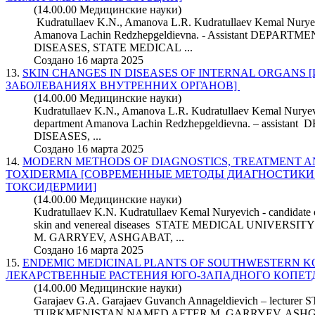
(14.00.00 Медицинские науки)
Kudratullaev K.N., Amanova L.R. Kudratullaev Kemal Nurye
Amanova Lachin Redzhepgeldievna. - Assistant DEPA
DISEASES, STATE MEDICAL ...
Создано 16 марта 2025
13.
SKIN CHANGES IN DISEASES OF INTERNAL ORGANS
ЗАБОЛЕВАНИЯХ ВНУТРЕННИХ ОРГАНОВ]
(14.00.00 Медицинские науки)
Kudratullaev K.N., Amanova L.R. Kudratullaev Kemal Nuryevic
department Amanova Lachin Redzhepgeldievna. – assi
DISEASES, ...
Создано 16 марта 2025
14.
MODERN METHODS OF DIAGNOSTICS, TREATMENT A
TOXIDERMIA [СОВРЕМЕННЫЕ МЕТОДЫ ДИАГНОСТИКИ
ТОКСИДЕРМИИ]
(14.00.00 Медицинские науки)
Kudratullaev K.N. Kudratullaev Kemal Nuryevich - candidate o
skin and venereal diseases STATE MEDICAL UNIVE
M. GARRYEV, ASHGABAT, ...
Создано 16 марта 2025
15.
ENDEMIC MEDICINAL PLANTS OF SOUTHWESTERN 
ЛЕКАРСТВЕННЫЕ РАСТЕНИЯ ЮГО-ЗАПАДНОГО КОПЕТ
(14.00.00 Медицинские науки)
Garajaev G.A. Garajaev Guvanch Annageldievich – lect
TURKMENISTAN NAMED AFTER M. GARRYEV, ASHGAB