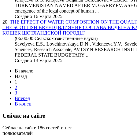
TURKMENISTAN NAMED AFTER M. GARRYEV, ASHGABA
emergence of the legal concept of human ...
Создано 16 марта 2025
20.
THE EFFECT OF WATER COMPOSITION ON THE QUALIT
THE SCOTTISH BREED [ВЛИЯНИЕ СОСТАВА ВОДЫ НА
КОШЕК ШОТЛАНДСКОЙ ПОРОДЫ]
(06.00.00 Сельскохозяйственные науки)
Savelyeva E.S., Lovchinovskaya D.N., Videneeva Y.V. Savele
Sciences, Research Associate, AVTSYN RESEARCH 
FEDERAL STATE BUDGETARY ...
Создано 13 марта 2025
В начало
Назад
1
2
3
Вперед
В конец
Сейчас на сайте
Сейчас на сайте 186 гостей и нет
пользователей