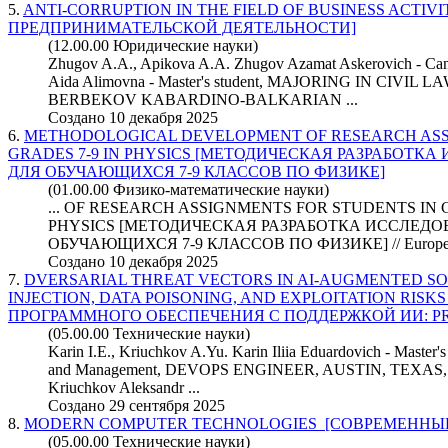
5.
ANTI-CORRUPTION IN THE FIELD OF BUSINESS ACTIV
ПРЕДПРИНИМАТЕЛЬСКОЙ ДЕЯТЕЛЬНОСТИ]
(12.00.00 Юридические науки)
Zhugov A.A., Apikova A.A. Zhugov Azamat Askerovich - Cand
Aida Alimovna - Master's student, MAJORING IN CIVI
BERBEKOV KABARDINO-BALKARIAN ...
Создано 10 декабря 2025
6.
METHODOLOGICAL DEVELOPMENT OF RESEARCH ASS
GRADES 7-9 IN PHYSICS [МЕТОДИЧЕСКАЯ РАЗРАБОТК
ДЛЯ ОБУЧАЮЩИХСЯ 7-9 КЛАССОВ ПО ФИЗИКЕ]
(01.00.00 Физико-математические науки)
... OF RESEARCH ASSIGNMENTS FOR STUDENTS IN G
PHYSICS [МЕТОДИЧЕСКАЯ РАЗРАБОТКА ИССЛЕД
ОБУЧАЮЩИХСЯ 7-9 КЛАССОВ ПО ФИЗИКЕ] //
Europ
Создано 10 декабря 2025
7.
DVERSARIAL THREAT VECTORS IN AI-AUGMENTED S
INJECTION, DATA POISONING, AND EXPLOITATION RISK
ПРОГРАММНОГО ОБЕСПЕЧЕНИЯ С ПОДДЕРЖКОЙ ИИ: PROM
(05.00.00 Технические науки)
Karin I.E., Kriuchkov A.Yu. Karin Iliia Eduardovich - Master'
and Management, DEVOPS ENGINEER, AUSTIN, TEXAS
Kriuchkov Aleksandr ...
Создано 29 сентября 2025
8.
MODERN COMPUTER TECHNOLOGIES [СОВРЕМЕННЫ
(05.00.00 Технические науки)