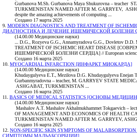
Gurbanova M.Sh. Gurbanova Maya Shukurovna – teache
TURKMENISTAN NAMED AFTER M. GARRYEV, ASHGA
despite the amazing achievements of computing ...
Создано 17 марта 2025
9.
MODERN DIAGNOSTICS AND TREATMENT OF ISCHEMI
ДИАГНОСТИКА И ЛЕЧЕНИЕ ИШЕМИЧЕСКОЙ БОЛЕЗНИ 
(14.00.00 Медицинские науки)
... D.G., Rozyeva G.G., Annamyradova G.G., Dovletov
TREATMENT OF ISCHEMIC HEART DISEASE [СОВ
ИШЕМИЧЕСКОЙ БОЛЕЗНИ СЕРДЦА] //
European
scienc
Создано 16 марта 2025
10.
MYOCARDIAL INFARCTION [ИНФАРКТ МИОКАРДА]
(14.00.00 Медицинские науки)
Khudaygulyeva E.T., Mezilova D.G. Khudaygulyeva Enejan T
Gurbanmyradovna – teacher, M. GARRYEV STATE ME
ASHGABAT, TURKMENISTAN ...
Создано 16 марта 2025
11.
BASICS OF MEDICAL STATISTICS [ОСНОВЫ МЕДИЦ
(14.00.00 Медицинские науки)
Mashalov A.T. Mashalov Akhalmukhammet Tokgaevich 
OF MANAGEMENT AND ECONOMICS OF HEALTH CA
TURKMENISTAN NAMED AFTER M. GARRYEV, ASHGAB
Создано 16 марта 2025
12.
NON-SPECIFIC SKIN SYMPTOMS OF MALABSORPTI
СИМПТОМЫ МАЛЬАБСОРБЦИИ]