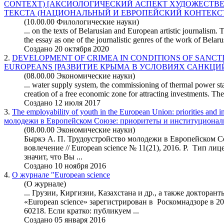
CONTEXT) [АКСИОЛОГИЧЕСКИЙ АСПЕКТ ХУДОЖЕСТВ
ТЕКСТА (НАЦИОНАЛЬНЫЙ И ЕВРОПЕЙСКИЙ КОНТЕКСТ
(10.00.00 Филологические науки)
... on the texts of Belarusian and
European
artistic journalism. 
the essay as one of the journalistic genres of the work of Belaru
Создано 20 октября 2020
2.
DEVELOPMENT OF CRIMEA IN CONDITIONS OF SANCT
EUROPEAN
S [РАЗВИТИЕ КРЫМА В УСЛОВИЯХ САНКЦИ
(08.00.00 Экономические науки)
... water supply system, the commissioning of thermal power sta
creation of a free economic zone for attracting investments. T
Создано 12 июля 2017
3.
The employability of youth in the
European
Union: priorities and 
молодежи в Европейском Союзе: приоритеты и институционал
(08.00.00 Экономические науки)
Быркэ А. П. Трудоустройство молодежи в Европейском С
вовлечение //
European
science № 11(21), 2016. P. Тип ли
значит, что Вы ...
Создано 10 ноября 2016
4.
О журнале "
European
science
(О журнале)
... Грузии, Киргизии, Казахстана и др., а также докторан
«
European
science» зарегистрирован в Роскомнадзоре в 2
60218. Если кратко: публикуем ...
Создано 05 января 2016