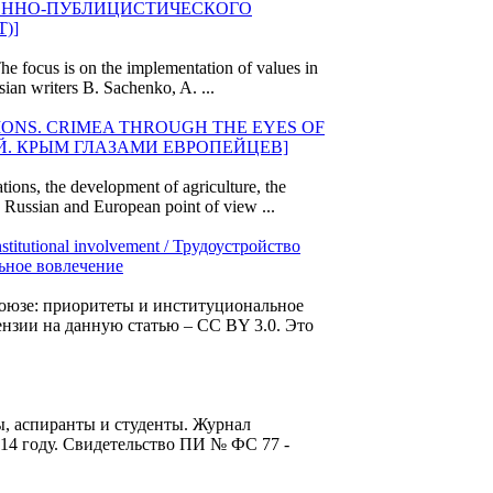
ЕННО-ПУБЛИЦИСТИЧЕСКОГО
)]
The focus is on the implementation of values in
sian writers B. Sachenko, A. ...
IONS. CRIMEA THROUGH THE EYES OF
Й. КРЫМ ГЛАЗАМИ ЕВРОПЕЙЦЕВ]
tions, the development of agriculture, the
he Russian and
European
point of view ...
institutional involvement / Трудоустройство
ьное вовлечение
оюзе: приоритеты и институциональное
цензии на данную статью – CC BY 3.0. Это
ты, аспиранты и студенты. Журнал
014 году. Свидетельство ПИ № ФС 77 -