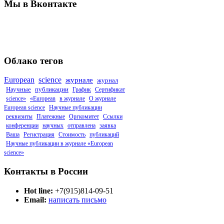
Мы в Вконтакте
Облако тегов
European
science
журнале
журнал
Научные
публикации
График
Сертификат
science»
«European
в журнале
О журнале
European science
Научные публикации
реквизиты
Платежные
Оргкомитет
Ссылки
конференции
научных
отправлена
заявка
Ваша
Регистрация
Стоимость
публикаций
Научные публикации в журнале «European
science»
Контакты в России
Hot line:
+7(915)814-09-51
Email:
написать письмо