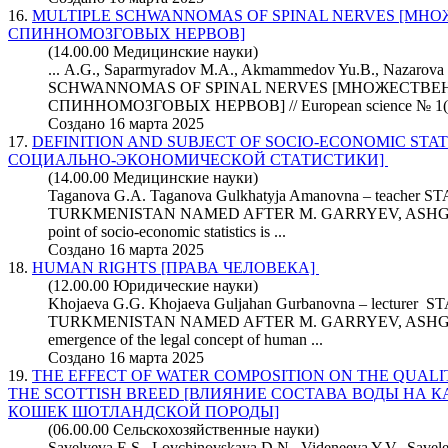
16.
MULTIPLE SCHWANNOMAS OF SPINAL NERVES [М
СПИННОМОЗГОВЫХ НЕРВОВ]
(14.00.00 Медицинские науки)
... A.G., Saparmyradov M.A., Akmammedov Yu.B., Nazaro
SCHWANNOMAS OF SPINAL NERVES [МНОЖЕСТВ
СПИННОМОЗГОВЫХ НЕРВОВ] // European
science
№ 1(7
Создано 16 марта 2025
17.
DEFINITION AND SUBJECT OF SOCIO-ECONOMIC STA
СОЦИАЛЬНО-ЭКОНОМИЧЕСКОЙ СТАТИСТИКИ]
(14.00.00 Медицинские науки)
Taganova G.A. Taganova Gulkhatyja Amanovna – teache
TURKMENISTAN NAMED AFTER M. GARRYEV, ASHGABA
point of socio-economic statistics is ...
Создано 16 марта 2025
18.
HUMAN RIGHTS [ПРАВА ЧЕЛОВЕКА]
(12.00.00 Юридические науки)
Khojaeva G.G. Khojaeva Guljahan Gurbanovna – lectur
TURKMENISTAN NAMED AFTER M. GARRYEV, ASHGABA
emergence of the legal concept of human ...
Создано 16 марта 2025
19.
THE EFFECT OF WATER COMPOSITION ON THE QUALIT
THE SCOTTISH BREED [ВЛИЯНИЕ СОСТАВА ВОДЫ НА
КОШЕК ШОТЛАНДСКОЙ ПОРОДЫ]
(06.00.00 Сельскохозяйственные науки)
Savelyeva E.S., Lovchinovskaya D.N., Videneeva Y.V. Savele