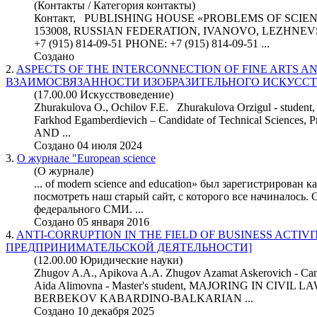
(Контакты / Категория контакты)
Контакт, PUBLISHING HOUSE «PROBLEMS OF
SCIE
153008, RUSSIAN FEDERATION, IVANOVO, LEZHNEVS
+7 (915) 814-09-51 PHONE: +7 (915) 814-09-51 ...
Создано
2.
ASPECTS OF THE INTERCONNECTION OF FINE ARTS 
ВЗАИМОСВЯЗАННОСТИ ИЗОБРАЗИТЕЛЬНОГО ИСКУССТ
(17.00.00 Искусствоведение)
Zhurakulova O., Ochilov F.E. Zhurakulova Orzigul - stu
Farkhod Egamberdievich – Candidate of Technical
Science
s, 
AND ...
Создано 04 июля 2024
3.
О журнале "European
science
(О журнале)
... of modern
science
and education» был зарегистрирован 
посмотреть наш старый сайт, с которого все начиналось. 
федерального СМИ. ...
Создано 05 января 2016
4.
ANTI-CORRUPTION IN THE FIELD OF BUSINESS ACTIV
ПРЕДПРИНИМАТЕЛЬСКОЙ ДЕЯТЕЛЬНОСТИ]
(12.00.00 Юридические науки)
Zhugov A.A., Apikova A.A. Zhugov Azamat Askerovich - Cand
Aida Alimovna - Master's student, MAJORING IN CIVI
BERBEKOV KABARDINO-BALKARIAN ...
Создано 10 декабря 2025