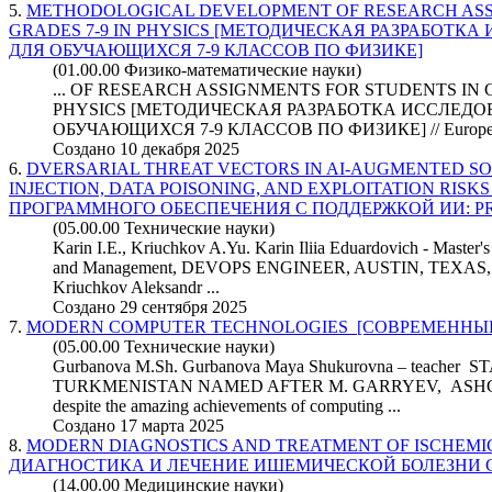
5.
METHODOLOGICAL DEVELOPMENT OF RESEARCH ASS
GRADES 7-9 IN PHYSICS [МЕТОДИЧЕСКАЯ РАЗРАБОТК
ДЛЯ ОБУЧАЮЩИХСЯ 7-9 КЛАССОВ ПО ФИЗИКЕ]
(01.00.00 Физико-математические науки)
... OF RESEARCH ASSIGNMENTS FOR STUDENTS IN G
PHYSICS [МЕТОДИЧЕСКАЯ РАЗРАБОТКА ИССЛЕД
ОБУЧАЮЩИХСЯ 7-9 КЛАССОВ ПО ФИЗИКЕ] // Europ
Создано 10 декабря 2025
6.
DVERSARIAL THREAT VECTORS IN AI-AUGMENTED S
INJECTION, DATA POISONING, AND EXPLOITATION RISK
ПРОГРАММНОГО ОБЕСПЕЧЕНИЯ С ПОДДЕРЖКОЙ ИИ: PROM
(05.00.00 Технические науки)
Karin I.E., Kriuchkov A.Yu. Karin Iliia Eduardovich - Master'
and Management, DEVOPS ENGINEER, AUSTIN, TEXAS
Kriuchkov Aleksandr ...
Создано 29 сентября 2025
7.
MODERN COMPUTER TECHNOLOGIES [СОВРЕМЕННЫ
(05.00.00 Технические науки)
Gurbanova M.Sh. Gurbanova Maya Shukurovna – teache
TURKMENISTAN NAMED AFTER M. GARRYEV, ASHGA
despite the amazing achievements of computing ...
Создано 17 марта 2025
8.
MODERN DIAGNOSTICS AND TREATMENT OF ISCHEMI
ДИАГНОСТИКА И ЛЕЧЕНИЕ ИШЕМИЧЕСКОЙ БОЛЕЗНИ 
(14.00.00 Медицинские науки)