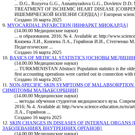
... D.G., Rozyeva G.G., Annamyradova G.G., Dovletov
TREATMENT OF ISCHEMIC HEART DISEASE [СОВ
ИШЕМИЧЕСКОЙ БОЛЕЗНИ СЕРДЦА] // European
scien
Создано 16 марта 2025
9.
MYOCARDIAL INFARCTION [ИНФАРКТ МИОКАРДА]
(14.00.00 Медицинские науки)
... и образования. 2016; № 4. Available at: http://www.
scienc
Князева Л.И., Князева Л.А., Горяйнов И.И., Степченко М
Педагогические ...
Создано 16 марта 2025
10.
BASICS OF MEDICAL STATISTICS [ОСНОВЫ МЕДИЦ
(14.00.00 Медицинские науки)
... TURKMENISTAN Abstract: Population statistics is the oldes
first accounting operations were carried out in connection with t
Создано 16 марта 2025
11.
NON-SPECIFIC SKIN SYMPTOMS OF MALABSORPTI
СИМПТОМЫ МАЛЬАБСОРБЦИИ]
(14.00.00 Медицинские науки)
... методы обучения студентов медицинского вуза. Совре
2016; № 4. Available at: http://www.
science
-education.ru/ru/a
Л.А., Горяйнов ...
Создано 16 марта 2025
12.
SKIN CHANGES IN DISEASES OF INTERNAL ORGANS
ЗАБОЛЕВАНИЯХ ВНУТРЕННИХ ОРГАНОВ]
(14.00.00 Медицинские науки)