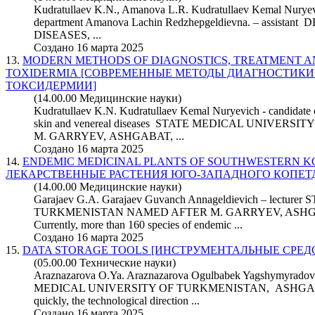
Kudratullaev K.N., Amanova L.R. Kudratullaev Kemal Nuryevi
department Amanova Lachin Redzhepgeldievna. – assi
DISEASES, ...
Создано 16 марта 2025
13.
MODERN METHODS OF DIAGNOSTICS, TREATMENT A
TOXIDERMIA [СОВРЕМЕННЫЕ МЕТОДЫ ДИАГНОСТИКИ
ТОКСИДЕРМИИ]
(14.00.00 Медицинские науки)
Kudratullaev K.N. Kudratullaev Kemal Nuryevich - candidate
skin and venereal diseases STATE MEDICAL UNIVE
M. GARRYEV, ASHGABAT, ...
Создано 16 марта 2025
14.
ENDEMIC MEDICINAL PLANTS OF SOUTHWESTERN 
ЛЕКАРСТВЕННЫЕ РАСТЕНИЯ ЮГО-ЗАПАДНОГО КОПЕТ
(14.00.00 Медицинские науки)
Garajaev G.A. Garajaev Guvanch Annageldievich – lect
TURKMENISTAN NAMED AFTER M. GARRYEV, ASHGAB
Currently, more than 160 species of endemic ...
Создано 16 марта 2025
15.
DATA STORAGE TOOLS [ИНСТРУМЕНТАЛЬНЫЕ СРЕ
(05.00.00 Технические науки)
Araznazarova O.Ya. Araznazarova Ogulbabek Yagshymyrad
MEDICAL UNIVERSITY OF TURKMENISTAN, ASHGABAT
quickly, the technological direction ...
Создано 16 марта 2025