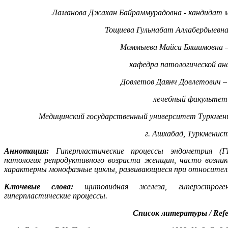
Ламанова Джахан Байраммурадовна - кандидат м
Тощиева Гульнабат Аллабердыевна
Моммыева Майса Бяшимовна 
кафедра патологической а
Довлетов Даянч Довлетович –
лечебный факультет
Медицинский государственный университет Туркмен
г. Ашхабад, Туркменис
Аннотация:
Гиперпластические процессы эндометрия (ГП
патология репродуктивного возраста женщин, часто возник
характерны монофазные циклы, развивающиеся при относитель
Ключевые слова:
щитовидная железа, гиперэстроген
гиперпластическиe процессы.
Список литературы /
Refe