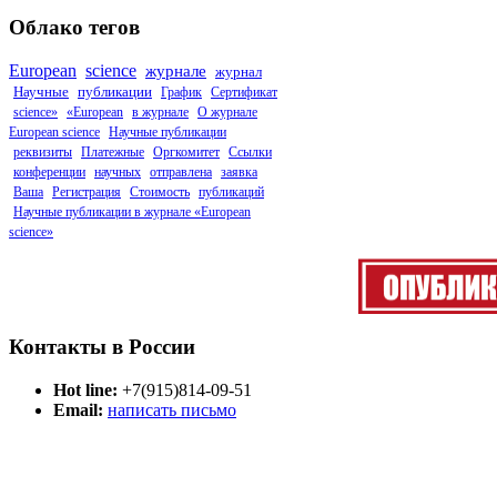
Облако тегов
European
science
журнале
журнал
Научные
публикации
График
Сертификат
science»
«European
в журнале
О журнале
European science
Научные публикации
реквизиты
Платежные
Оргкомитет
Ссылки
конференции
научных
отправлена
заявка
Ваша
Регистрация
Стоимость
публикаций
Научные публикации в журнале «European
science»
Контакты в России
Hot line:
+7(915)814-09-51
Email:
написать письмо