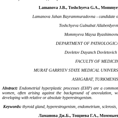
Lamanova J.B., Toshchyeva G.A., Mommyev
Lamanova Jahan Bayrammuradovna - candidate of m
Toshchyeva Gulnabat Allaberdyevna
Mommyeva Maysa Byashimovna 
DEPARTMENT OF PATHOLOGIC
Dovletov Dayanch Dovletovich -
FACULTY OF MEDICIN
MURAT GARRYEV STATE MEDICAL UNIVERS
ASHGABAT, TURKMENI
Abstract:
Endometrial hyperplastic processes (EHP) are a common 
women, often
arising against the background of anovulation, w
developing with relative or absolute hyperestrogenism.
Keywords:
thyroid gland, hyperestrogenism, endometrium, sclerosis, 
Ламанова Дж.Б., Тощиева Г.А., Моммыев