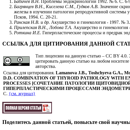
Бабичев В.Н.
Проблемы эндокринологии 1992. № 6. С. 6-9
Багрянцев В.Н., Киселева С.М., Гудков А.В.
Значение скри
железы в изучении патологии репродуктивной системы у 
Псков, 1994. С. 20-21.
Ранская Н.В. и др.
Акушерство и гинекология - 1997. № 3.
Прилепская В.Н., Лобова Т.А.
Акушерство и гинекология - 
Роткина И.Е.
Гиперпластические процессы и предрак энд
ССЫЛКА ДЛЯ ЦИТИРОВАНИЯ ДАННОЙ СТА
Тип лицензии на данную статью – CC BY 4.0. 
цитировать данную статью на любом носителе
авторства.
Cсылка для цитирования.
Lamanova J.B., Toshchyeva G.A., M
D.D.
COMBINATION OF THYROID PATHOLOGY WITH 
PROCESSES
[
СОЧЕТАНИЕ ПАТОЛОГИИ ЩИТОВИДНОЙ
ГИПЕРПЛАСТИЧЕСКИМИ ПРОЦЕССАМИ ЭНДОМЕТР
C.
{см. журнал}
Поделитесь данной статьей, повысьте свой научны