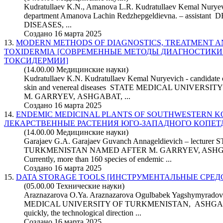
Kudratullaev K.N., Amanova L.R. Kudratullaev Kemal Nuryevi
department Amanova Lachin Redzhepgeldievna. – assi
DISEASES, ...
Создано 16 марта 2025
13.
MODERN METHODS OF DIAGNOSTICS, TREATMENT A
TOXIDERMIA [СОВРЕМЕННЫЕ МЕТОДЫ ДИАГНОСТИКИ
ТОКСИДЕРМИИ]
(14.00.00 Медицинские науки)
Kudratullaev K.N. Kudratullaev Kemal Nuryevich - candidate
skin and venereal diseases STATE MEDICAL UNIVE
M. GARRYEV, ASHGABAT, ...
Создано 16 марта 2025
14.
ENDEMIC MEDICINAL PLANTS OF SOUTHWESTERN 
ЛЕКАРСТВЕННЫЕ РАСТЕНИЯ ЮГО-ЗАПАДНОГО КОПЕТ
(14.00.00 Медицинские науки)
Garajaev G.A. Garajaev Guvanch Annageldievich – lect
TURKMENISTAN NAMED AFTER M. GARRYEV, ASHGAB
Currently, more than 160 species of endemic ...
Создано 16 марта 2025
15.
DATA STORAGE TOOLS [ИНСТРУМЕНТАЛЬНЫЕ СРЕ
(05.00.00 Технические науки)
Araznazarova O.Ya. Araznazarova Ogulbabek Yagshymyrad
MEDICAL UNIVERSITY OF TURKMENISTAN, ASHGABAT
quickly, the technological direction ...
Создано 16 марта 2025