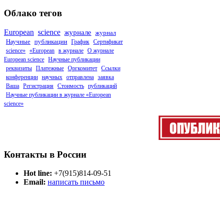
Облако тегов
European
science
журнале
журнал
Научные
публикации
График
Сертификат
science»
«European
в журнале
О журнале
European science
Научные публикации
реквизиты
Платежные
Оргкомитет
Ссылки
конференции
научных
отправлена
заявка
Ваша
Регистрация
Стоимость
публикаций
Научные публикации в журнале «European
science»
Контакты в России
Hot line:
+7(915)814-09-51
Email:
написать письмо