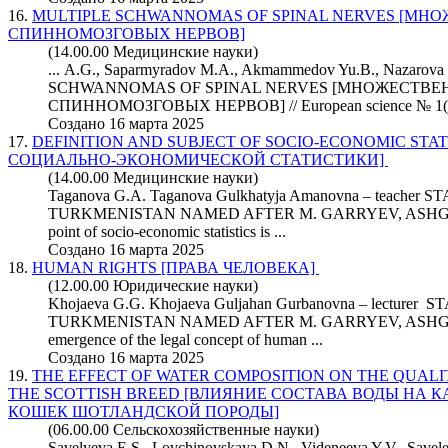
16.
MULTIPLE SCHWANNOMAS OF SPINAL NERVES [М
СПИННОМОЗГОВЫХ НЕРВОВ]
(14.00.00 Медицинские науки)
... A.G., Saparmyradov M.A., Akmammedov Yu.B., Nazaro
SCHWANNOMAS OF SPINAL NERVES [МНОЖЕСТВ
СПИННОМОЗГОВЫХ НЕРВОВ] // European
science
№ 1(7
Создано 16 марта 2025
17.
DEFINITION AND SUBJECT OF SOCIO-ECONOMIC STA
СОЦИАЛЬНО-ЭКОНОМИЧЕСКОЙ СТАТИСТИКИ]
(14.00.00 Медицинские науки)
Taganova G.A. Taganova Gulkhatyja Amanovna – teache
TURKMENISTAN NAMED AFTER M. GARRYEV, ASHGABA
point of socio-economic statistics is ...
Создано 16 марта 2025
18.
HUMAN RIGHTS [ПРАВА ЧЕЛОВЕКА]
(12.00.00 Юридические науки)
Khojaeva G.G. Khojaeva Guljahan Gurbanovna – lectur
TURKMENISTAN NAMED AFTER M. GARRYEV, ASHGABA
emergence of the legal concept of human ...
Создано 16 марта 2025
19.
THE EFFECT OF WATER COMPOSITION ON THE QUALIT
THE SCOTTISH BREED [ВЛИЯНИЕ СОСТАВА ВОДЫ НА
КОШЕК ШОТЛАНДСКОЙ ПОРОДЫ]
(06.00.00 Сельскохозяйственные науки)
Savelyeva E.S., Lovchinovskaya D.N., Videneeva Y.V. Savele