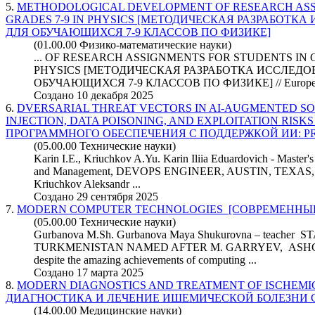
5.
METHODOLOGICAL DEVELOPMENT OF RESEARCH ASS
GRADES 7-9 IN PHYSICS [МЕТОДИЧЕСКАЯ РАЗРАБОТК
ДЛЯ ОБУЧАЮЩИХСЯ 7-9 КЛАССОВ ПО ФИЗИКЕ]
(01.00.00 Физико-математические науки)
... OF RESEARCH ASSIGNMENTS FOR STUDENTS IN G
PHYSICS [МЕТОДИЧЕСКАЯ РАЗРАБОТКА ИССЛЕД
ОБУЧАЮЩИХСЯ 7-9 КЛАССОВ ПО ФИЗИКЕ] // Europ
Создано 10 декабря 2025
6.
DVERSARIAL THREAT VECTORS IN AI-AUGMENTED S
INJECTION, DATA POISONING, AND EXPLOITATION RISK
ПРОГРАММНОГО ОБЕСПЕЧЕНИЯ С ПОДДЕРЖКОЙ ИИ: PROM
(05.00.00 Технические науки)
Karin I.E., Kriuchkov A.Yu. Karin Iliia Eduardovich - Master'
and Management, DEVOPS ENGINEER, AUSTIN, TEXAS
Kriuchkov Aleksandr ...
Создано 29 сентября 2025
7.
MODERN COMPUTER TECHNOLOGIES [СОВРЕМЕННЫ
(05.00.00 Технические науки)
Gurbanova M.Sh. Gurbanova Maya Shukurovna – teache
TURKMENISTAN NAMED AFTER M. GARRYEV, ASHGA
despite the amazing achievements of computing ...
Создано 17 марта 2025
8.
MODERN DIAGNOSTICS AND TREATMENT OF ISCHEMI
ДИАГНОСТИКА И ЛЕЧЕНИЕ ИШЕМИЧЕСКОЙ БОЛЕЗНИ 
(14.00.00 Медицинские науки)