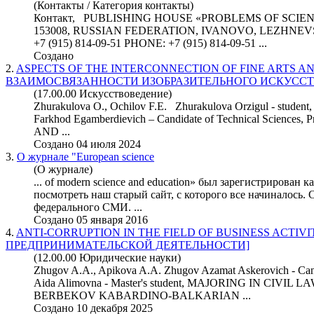
(Контакты / Категория контакты)
Контакт, PUBLISHING HOUSE «PROBLEMS OF
SCIE
153008, RUSSIAN FEDERATION, IVANOVO, LEZHNEVS
+7 (915) 814-09-51 PHONE: +7 (915) 814-09-51 ...
Создано
2.
ASPECTS OF THE INTERCONNECTION OF FINE ARTS 
ВЗАИМОСВЯЗАННОСТИ ИЗОБРАЗИТЕЛЬНОГО ИСКУССТ
(17.00.00 Искусствоведение)
Zhurakulova O., Ochilov F.E. Zhurakulova Orzigul - stu
Farkhod Egamberdievich – Candidate of Technical
Science
s, 
AND ...
Создано 04 июля 2024
3.
О журнале "European
science
(О журнале)
... of modern
science
and education» был зарегистрирован 
посмотреть наш старый сайт, с которого все начиналось. 
федерального СМИ. ...
Создано 05 января 2016
4.
ANTI-CORRUPTION IN THE FIELD OF BUSINESS ACTIV
ПРЕДПРИНИМАТЕЛЬСКОЙ ДЕЯТЕЛЬНОСТИ]
(12.00.00 Юридические науки)
Zhugov A.A., Apikova A.A. Zhugov Azamat Askerovich - Cand
Aida Alimovna - Master's student, MAJORING IN CIVI
BERBEKOV KABARDINO-BALKARIAN ...
Создано 10 декабря 2025