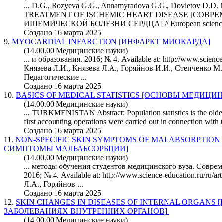
... D.G., Rozyeva G.G., Annamyradova G.G., Dovletov
TREATMENT OF ISCHEMIC HEART DISEASE [СОВ
ИШЕМИЧЕСКОЙ БОЛЕЗНИ СЕРДЦА] // European
scien
Создано 16 марта 2025
9.
MYOCARDIAL INFARCTION [ИНФАРКТ МИОКАРДА]
(14.00.00 Медицинские науки)
... и образования. 2016; № 4. Available at: http://www.
scienc
Князева Л.И., Князева Л.А., Горяйнов И.И., Степченко М
Педагогические ...
Создано 16 марта 2025
10.
BASICS OF MEDICAL STATISTICS [ОСНОВЫ МЕДИЦ
(14.00.00 Медицинские науки)
... TURKMENISTAN Abstract: Population statistics is the oldes
first accounting operations were carried out in connection with t
Создано 16 марта 2025
11.
NON-SPECIFIC SKIN SYMPTOMS OF MALABSORPTI
СИМПТОМЫ МАЛЬАБСОРБЦИИ]
(14.00.00 Медицинские науки)
... методы обучения студентов медицинского вуза. Совре
2016; № 4. Available at: http://www.
science
-education.ru/ru/a
Л.А., Горяйнов ...
Создано 16 марта 2025
12.
SKIN CHANGES IN DISEASES OF INTERNAL ORGANS
ЗАБОЛЕВАНИЯХ ВНУТРЕННИХ ОРГАНОВ]
(14.00.00 Медицинские науки)