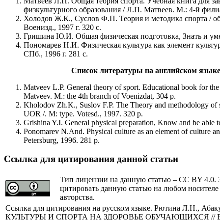
Матвеев Л.П. Общая теория спорта. Учебная книга для 
физкультурного образования / Л.П. Матвеев. М.: 4-й филиа
Холодов Ж.К., Суслов Ф.П. Теория и методика спорта / общ
Военизд., 1997 г. 320 с.
Гришина Ю.И. Общая физическая подготовка, Знать и умет
Пономарев Н.И. Физическая культура как элемент культу
СПб., 1996 г. 281 с.
Список литературы на английском языке / 
Matveev L.P. General theory of sport. Educational book for the f
Matveev. M.: the 4th branch of Voenizdat, 304 p.
Kholodov Zh.K., Suslov F.P. The Theory and methodology of spo
UOR /. M: type. Votesd., 1997. 320 p.
Grishina Y.I. General physical preparation, Know and be able to
Ponomarev N.And. Physical culture as an element of culture a
Petersburg, 1996. 281 p.
Ссылка для цитирования данной статьи
Тип лицензии на данную статью – CC BY 4.0. 
цитировать данную статью на любом носителе
авторства.
Cсылка для цитирования на русском языке. Рютина Л.Н.,
КУЛЬТУРЫ И СПОРТА НА ЗДОРОВЬЕ ОБУЧАЮЩИХСЯ // Europe