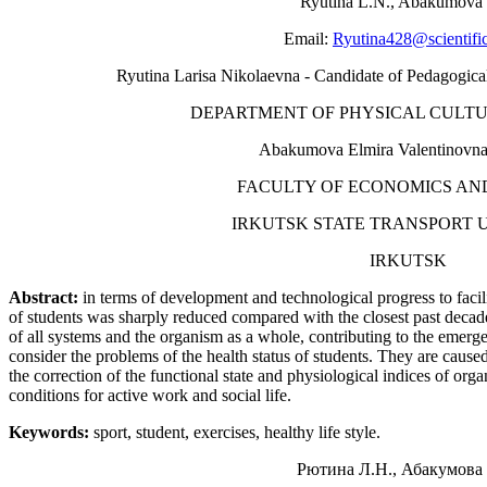
Ryutina L.N., Abakumova 
Email:
Ryutina428@scientific
Ryutina Larisa Nikolaevna - Candidate of Pedagogical
DEPARTMENT OF PHYSICAL CULTU
Abakumova Elmira Valentinovna 
FACULTY OF ECONOMICS AND
IRKUTSK STATE TRANSPORT U
IRKUTSK
Abstract:
in terms of development and technological progress to facili
of students was sharply reduced compared with the closest past deca
of all systems and the organism as a whole, contributing to the emergen
consider the problems of the health status of students. They are cause
the correction of the functional state and physiological indices of orga
conditions for active work and social life.
Keywords:
sport, student, exercises, healthy life style.
Рютина Л.Н., Абакумова 