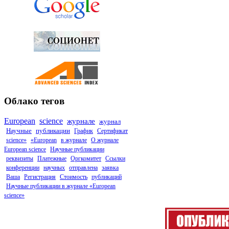
Облако тегов
European
science
журнале
журнал
Научные
публикации
График
Сертификат
science»
«European
в журнале
О журнале
European science
Научные публикации
реквизиты
Платежные
Оргкомитет
Ссылки
конференции
научных
отправлена
заявка
Ваша
Регистрация
Стоимость
публикаций
Научные публикации в журнале «European
science»