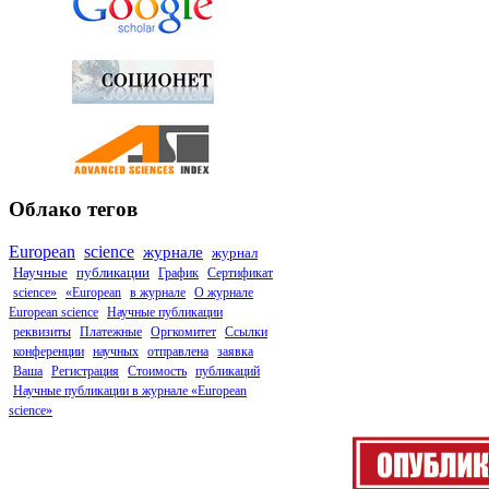
Облако тегов
European
science
журнале
журнал
Научные
публикации
График
Сертификат
science»
«European
в журнале
О журнале
European science
Научные публикации
реквизиты
Платежные
Оргкомитет
Ссылки
конференции
научных
отправлена
заявка
Ваша
Регистрация
Стоимость
публикаций
Научные публикации в журнале «European
science»