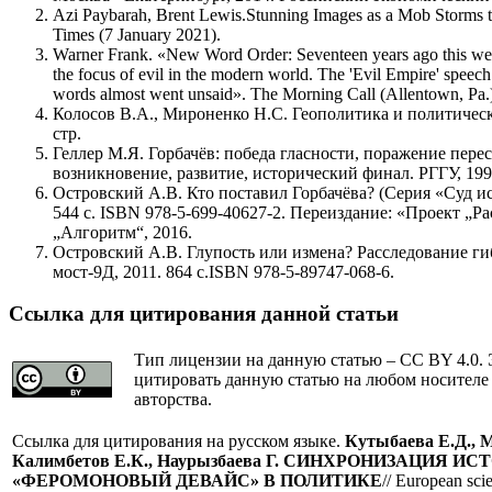
Azi Paybarah, Brent Lewis.Stunning Images as a Mob Storms t
Times (7 January 2021).
Warner Frank. «New Word Order: Seventeen years ago this we
the focus of evil in the modern world. The 'Evil Empire' speech d
words almost went unsaid». The Morning Call (Allentown, Pa.
Колосов В.А., Мироненко Н.С. Геополитика и политическа
стр.
Геллер М.Я. Горбачёв: победа гласности, поражение пере
возникновение, развитие, исторический финал. РГГУ, 1997
Островский А.В. Кто поставил Горбачёва? (Серия «Суд и
544 с. ISBN 978-5-699-40627-2. Переиздание: «Проект „
„Алгоритм“, 2016.
Островский А.В. Глупость или измена? Расследование г
мост-9Д, 2011. 864 с.ISBN 978-5-89747-068-6.
Ссылка для цитирования данной статьи
Тип лицензии на данную статью – CC BY 4.0. 
цитировать данную статью на любом носителе
авторства.
Cсылка для цитирования на русском языке.
Кутыбаева Е.Д., 
Калимбетов Е.К., Наурызбаева Г.
СИНХРОНИЗАЦИЯ ИСТ
«ФЕРОМОНОВЫЙ ДЕВАЙС» В ПОЛИТИКЕ
// European sc