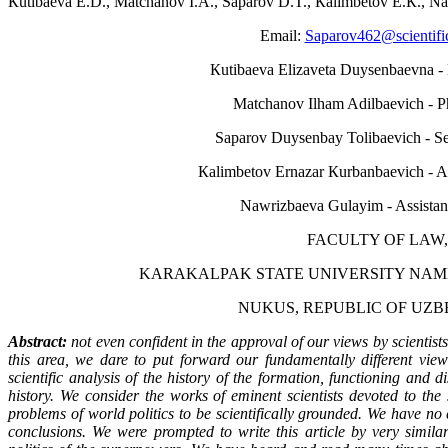
Кutibaeva E.D., Matchanov I.A., Saparov D.T., Кalimbetov E.К., N
Email:
Saparov462@scientific
Кutibaeva Elizaveta Duysenbaevna -
Matchanov Ilham Adilbaevich - 
Saparov Duysenbay Tolibaevich - Se
Кalimbetov Ernazar Кurbanbaevich - As
Nawrizbaeva Gulayim - Assistant
FACULTY OF LAW,
KARAKALPAK STATE UNIVERSITY NAM
NUKUS, REPUBLIC OF UZB
Abstract:
not even confident in the approval of our views by scientist
this area, we dare to put forward our fundamentally different vie
scientific analysis of the history of the formation, functioning and d
history. We consider the works of eminent scientists devoted to the s
problems of world politics to be scientifically grounded. We have no 
conclusions. We were prompted to write this article by very simil