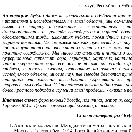
г. Нукус, Республика Узбе
Аннотация:
будучи даже не уверенными в одобрении наших 
читателями и исследователями в этой области, мы осмелива
взгляд по вопросу исследования и всестороннего нау
функционирования и распада сверхдержав в мировой пол
обоснованными труды именитых учёных, посвящённые изуч
мировой политики. Мы не имеем никаких претензий к их на
подтолкнули написать эту статью очень схожие моменты
политике сверхдержав. Мы много раз слышали и читали о гео
буферная зона, сателлит, ядро, периферия, хартленд, контин
что в современном мире всё больше понимания находит фил
проблем, а также выводы, основанные на законах диале
исследуемого объекта, многие научные выводы делаются пут
принципов или аспектов исследования. Адресовать все 
неправильным подходом. У Аристотеля можно найти закон ис
более простого подхода в изучении этой проблемы - снизить по
Ключевые слова:
феромоновый девайс, политика, история, св
Горбачев М.С., Трамп, связывающий момент, аспекты.
Список литературы / Refe
Авторский коллектив. Методология и методы научных ис
Москва - Екатеринбург, 2014. Российский экономический 