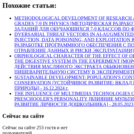
Похожие статьи:
METHODOLOGICAL DEVELOPMENT OF RESEARCH A
GRADES 7-9 IN PHYSICS [МЕТОДИЧЕСКАЯ РАЗРА
ЗАДАНИЙ ДЛЯ ОБУЧАЮЩИХСЯ 7-9 КЛАССОВ ПО Ф
DVERSARIAL THREAT VECTORS IN AI-AUGMENTE
INJECTION, DATA POISONING, AND EXPLOITATION 
РАЗРАБОТКЕ ПРОГРАММНОГО ОБЕСПЕЧЕНИЯ С ПОД
ОТРАВЛЕНИЕ ДАННЫХ И РИСКИ ЭКСПЛУАТАЦИИ]
ORPHOLOGICAL CHARACTER OF THE EFFECT OF 
THE DIGESTIVE SYSTEM IN THE EXPERIMENT [М
ДЕЙСТВИЯ МАСЛЯНОГО ЭКСТРАКТА ОБЫКНОВЕН
ПИЩЕВАРИТЕЛЬНУЮ СИСТЕМУ В ЭКСПЕРИМЕНТЕ
SUSTAINABLE DEVELOPMENT: POPULATION'S CON
CONSERVATION [УСТОЙЧИВОЕ РАЗВИТИЕ: ВКЛАД
ПРИРОДЫ] -
16.12.2024 г.
THE INFLUENCE OF MULTIMEDIA TECHNOLOGIES 
PRESCHOOLER'S PERSONALITY [ВЛИЯНИЕ МУЛЬ
РАЗВИТИЕ ЛИЧНОСТИ ДОШКОЛЬНИКА] -
28.05.2023 
Сейчас на сайте
Сейчас на сайте 253 гостя и нет
пользователей