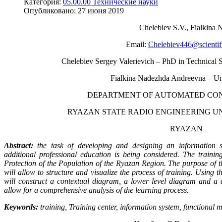
Категория:
05.00.00 Технические науки
Опубликовано:
27 июня 2019
Chelebiev S.V., Fialkina 
Email:
Chelebiev446@scientifi
Chelebiev Sergey Valerievich – PhD in Technical Sc
Fialkina Nadezhda Andreevna – Un
DEPARTMENT OF AUTOMATED CON
RYAZAN STATE RADIO ENGINEERING UNI
RYAZAN
Abstract:
the task of developing and designing an information sy
additional professional education is being considered. The traini
Protection of the Population of the Ryazan Region. The purpose of th
will allow to structure and visualize the process of training. Usin
will construct a contextual diagram, a lower level diagram and a 
allow for a comprehensive analysis of the learning process.
Keywords:
training, Training center, information system, functional 