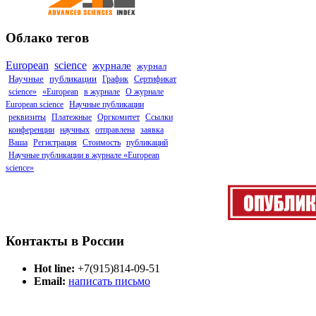
Облако тегов
European
science
журнале
журнал
Научные
публикации
График
Сертификат
science»
«European
в журнале
О журнале
European science
Научные публикации
реквизиты
Платежные
Оргкомитет
Ссылки
конференции
научных
отправлена
заявка
Ваша
Регистрация
Стоимость
публикаций
Научные публикации в журнале «European
science»
Контакты в России
Hot line:
+7(915)814-09-51
Email:
написать письмо