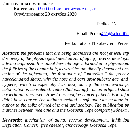
Информация о материале
Категория:
03.00.00 Биологические науки
Опубликовано:
20 октября 2020
Pedko T.N.
Email: Pedko
451@scientifict
Pedko Tatiana Nikolaevna – Pens
Abstract:
the problems that are being addressed are not yet well-expl
discovery of the physiological mechanism of aging, reverse developme
a living organism. It is about how old age is formed on a physiologica
the follicles of the cannon hair, as wrinkles are directly dependent onsk
action of the tightening, the formation of "umbrellas," the proce
haveelongated shape, why the nose and ears grow.puberty age, and w
hygiene, which is especially true now, during the coronavirus 
colonization is considered. Tattoo (tattoo.ang.) - as an artificial 
bacteria are preserved. How to re-imagine cancer patients is to rej
didn't have cancer. The author's method is safe and can be done in
author to the spike of medicine and archaeology. The publication pr
matches between medicine and the Goebekli-Tepe complex (Göbekli Te
Keywords:
mechanism of aging, reverse development, Inhibition, 
Depilation, Cancer, "free cheese", archaeology, Goebekli-Tepe.