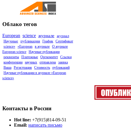
Облако тегов
European
science
журнале
журнал
Научные
публикации
График
Сертификат
science»
«European
в журнале
О журнале
European science
Научные публикации
реквизиты
Платежные
Оргкомитет
Ссылки
конференции
научных
отправлена
заявка
Ваша
Регистрация
Стоимость
публикаций
Научные публикации в журнале «European
science»
Контакты в России
Hot line:
+7(915)814-09-51
Email:
написать письмо