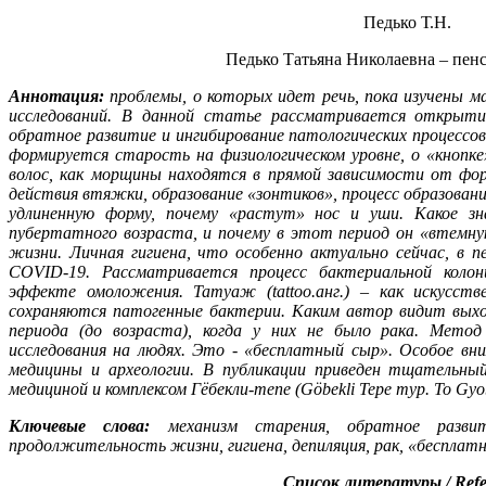
Педько Т.Н.
Педько Татьяна Николаевна – пенс
Аннотация:
проблемы, о которых идет речь, пока изучены 
исследований. В данной статье рассматривается открытие
обратное развитие и ингибирование патологических процессов
формируется старость на физиологическом уровне, о «кнопк
волос, как морщины находятся в прямой зависимости от фо
действия втяжки, образование «зонтиков», процесс образован
удлиненную форму, почему «растут» нос и уши. Какое зн
пубертатного возраста, и почему в этот период он «втемн
жизни. Личная гигиена, что особенно актуально сейчас, в 
COVID-19. Рассматривается процесс бактериальной колон
эффекте омоложения. Татуаж (tattoo.анг.) – как искусств
сохраняются патогенные бактерии. Каким автор видит выход
периода (до возраста), когда у них не было рака. Мето
исследования на людях. Это - «бесплатный сыр». Особое вн
медицины и археологии. В публикации приведен тщательны
медициной и комплексом Гёбекли-тепе (Göbekli Tepe тур. To Gyobe
Ключевые слова:
механизм старения, обратное развит
продолжительность жизни, гигиена, депиляция, рак, «бесплатн
Список литературы / Refe