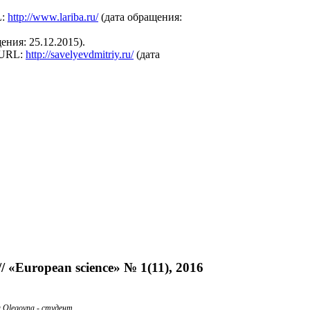
L:
http://www.lariba.ru/
(дата обращения:
ения: 25.12.2015).
 URL:
http://savelyevdmitriy.ru/
(дата
«European science» № 1(11), 2016
a Olegovna -
студент
,