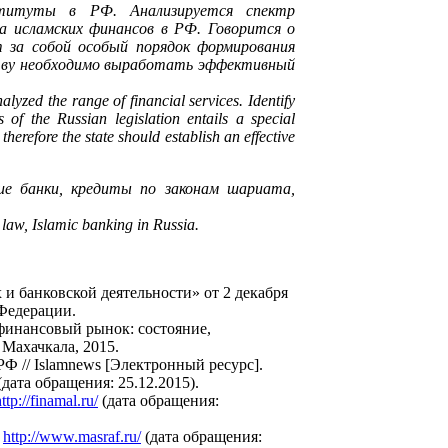
ституты в РФ. Анализируется спектр
а исламских финансов в РФ. Говорится о
т за собой особый порядок формирования
рству необходимо выработать эффективный
nalyzed the range of financial services. Identify
s of the Russian legislation entails a special
therefore the state should establish an effective
кие банки, кредиты по законам шариата,
 law, Islamic banking in Russia.
и банковской деятельности» от 2 декабря
 Федерации.
инансовый рынок: состояние,
Махачкала, 2015.
 // Islamnews [Электронный ресурс].
(дата обращения: 25.12.2015).
ttp://finamal.ru/
(дата обращения:
:
http://www.masraf.ru/
(дата обращения: