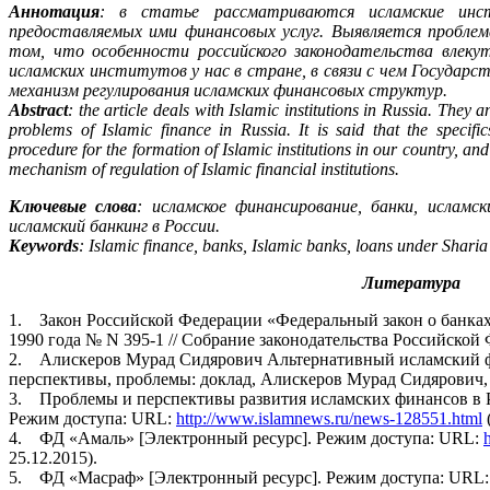
Аннотация
: в статье рассматриваются исламские ин
предоставляемых ими финансовых услуг. Выявляется проблем
том, что особенности российского законодательства влеку
исламских институтов у нас в стране, в связи с чем Госуда
механизм регулирования исламских финансовых структур.
Abstract
: the article deals with Islamic institutions in Russia. They a
problems of Islamic finance in Russia. It is said that the specific
procedure for the formation of Islamic institutions in our country, and 
mechanism of regulation of Islamic financial institutions.
Ключевые слова
: исламское финансирование, банки, исламс
исламский банкинг в России.
Keywords
: Islamic finance, banks, Islamic banks, loans under Sharia
Литература
1. Закон Российской Федерации «Федеральный закон о банках 
1990 года № N 395-1 // Собрание законодательства Российской
2. Алискеров Мурад Сидярович Альтернативный исламский ф
перспективы, проблемы: доклад, Алискеров Мурад Сидярович, 
3. Проблемы и перспективы развития исламских финансов в РФ
Режим доступа: URL:
http://www.islamnews.ru/news-128551.html
4. ФД «Амаль» [Электронный ресурс]. Режим доступа: URL:
h
25.12.2015).
5. ФД «Масраф» [Электронный ресурс]. Режим доступа: URL