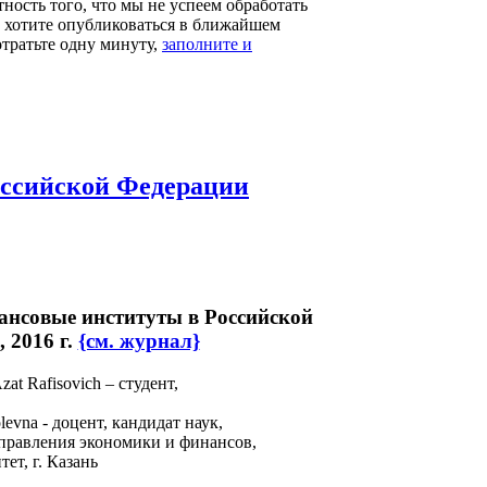
тность того, что мы не успеем обработать
ы хотите опубликоваться в ближайшем
отратьте одну минуту,
заполните и
оссийской Федерации
нансовые институты в Российской
, 2016 г.
{см. журнал}
at Rafisovich – студент,
levna - доцент, кандидат наук,
управления экономики и финансов,
ет, г. Казань