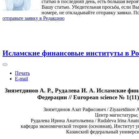
статью в последний день, есть большая вероя
Вашу статью. Убедительная просьба, если В
номере, не откладывайте отправку заявки. П
отправьте заявку в Редакцию
Исламские финансовые институты в Р
Печать
E-mail
Зиязетдинов А. Р., Рудалева И. А. Исламские фи
Федерации // European science № 1(11)
Зиязетдинов Азат Рафисович / Ziyazetdinov Az
Центр магистатуры;
Рудалева Ирина Анатольевна / Rudaleva Irina Anato
кафедра экономической теории (основная), Институт 
Казанский федеральный университ