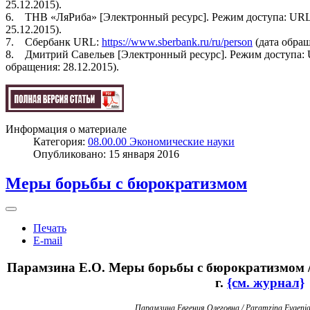
25.12.2015).
6. ТНВ «ЛяРиба» [Электронный ресурс]. Режим доступа: UR
25.12.2015).
7. Сбербанк URL:
https://www.sberbank.ru/ru/person
(дата обращ
8. Дмитрий Савельев [Электронный ресурс]. Режим доступа:
обращения: 28.12.2015).
Информация о материале
Категория:
08.00.00 Экономические науки
Опубликовано: 15 января 2016
Меры борьбы с бюрократизмом
Печать
E-mail
Парамзина Е.О. Меры борьбы с бюрократизмом // 
г.
{см. журнал}
Парамзина
Евгения
Олеговна
/ Paramzina Evgeni