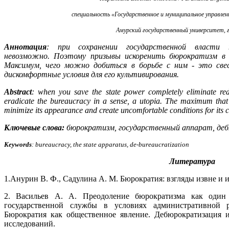
специальность «Государственное и муниципальное управле
Амурский государственный университет,
Аннотация
: при сохранении государственной власти
невозможно. Поэтому призывы искоренить бюрократизм в 
Максимум, чего можно добиться в борьбе с ним - это свес
дискомфортные условия для его культивирования.
Abstract
: when you save the state power completely eliminate red 
eradicate the bureaucracy in a sense, a utopia. The maximum that 
minimize its appearance and create uncomfortable conditions for its c
Ключевые слова:
бюрократизм, государственный аппарат, де
Keywords
: bureaucracy, the state apparatus, de-bureaucratization
Литература
1.Анурин В. Ф., Садулина А. М. Бюрократия: взгляды извне и и
2. Васильев А. А. Преодоление бюрократизма как один 
государственной службы в условиях административной ре
Бюрократия как общественное явление. Дебюрократизация и
исследований.