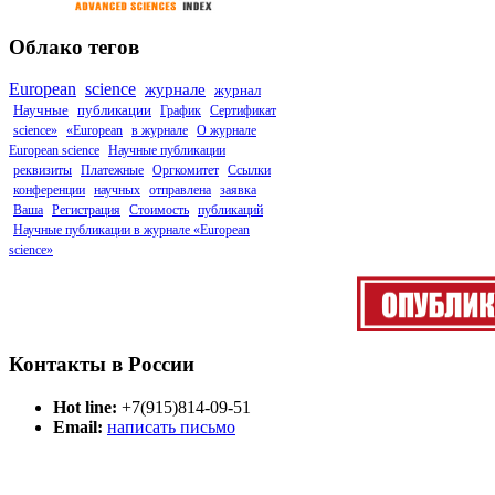
Облако тегов
European
science
журнале
журнал
Научные
публикации
График
Сертификат
science»
«European
в журнале
О журнале
European science
Научные публикации
реквизиты
Платежные
Оргкомитет
Ссылки
конференции
научных
отправлена
заявка
Ваша
Регистрация
Стоимость
публикаций
Научные публикации в журнале «European
science»
Контакты в России
Hot line:
+7(915)814-09-51
Email:
написать письмо