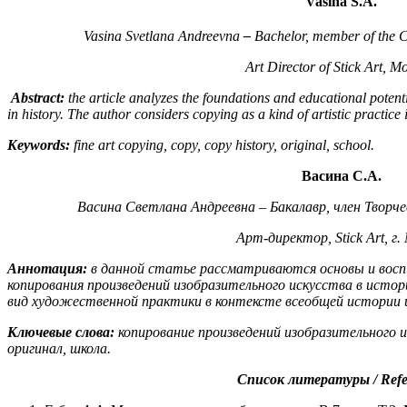
Vasina S.A.
Vasina Svetlana Andreevna
–
Bachelor, member of the Cr
Art Director of Stick Art, 
Abstract:
the article analyzes the foundations and educational potenti
in history. The author considers copying as a kind of artistic practice i
Keywords:
fine art copying, copy, copy history, original, school.
Васина С.А.
Васина Светлана Андреевна – Бакалавр, член Творче
Арт-директор,
Stick
Art
, г
Аннотация:
в данной статье рассматриваются основы и вос
копирования произведений изобразительного искусства в исто
вид художественной практики в контексте всеобщей истории 
Ключевые слова:
копирование произведений изобразительного и
оригинал, школа.
Список литературы
/ Ref