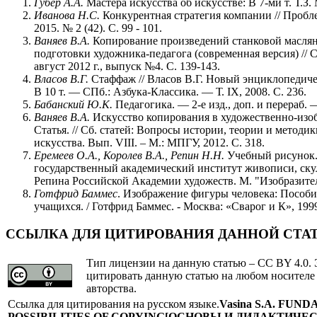
Губер А.А.
Мастера искусства об искусстве: В 7-ми т. Т.З. 
Иванова Н.С.
Конкурентная стратегия компании // Пробл
2015. № 2 (42). С. 99 - 101.
Ваняев В.А.
Копирование произведений станковой масля
подготовки художника-педагога (современная версия) // 
август 2012 г., выпуск №4. С. 139-143.
Власов В.Г.
Стаффаж // Власов В.Г. Новый энциклопедиче
В 10 т. — СПб.: Азбука-Классика. — Т. IX, 2008. С. 236.
Бабанский Ю.К.
Педагогика. — 2-е изд., доп. и перераб. 
Ваняев В.А.
Искусство копирования в художественно-изо
Статья. // Сб. статей: Вопросы истории, теории и метод
искусства. Вып. VIII. – М.: МПГУ, 2012. С. 318.
Еремеев О.А., Королев В.А., Репин Н.Н.
Учебный рисунок.
государственный академический институт живописи, ску
Репина Российской Академии художеств. М. "Изобразитель
Готфрид Баммес
. Изображение фигуры человека: Пособи
учащихся. / Готфрид Баммес. - Москва: «Сварог и К», 1999
ССЫЛКА ДЛЯ ЦИТИРОВАНИЯ ДАННОЙ СТА
Тип лицензии на данную статью – CC BY 4.0. 
цитировать данную статью на любом носителе
авторства.
Cсылка для цитирования на русском языке.
Vasina S.A.
FUNDA
POSSIBILITIES OF COPYING[ОСНОВЫ И ДИДАКТИЧ