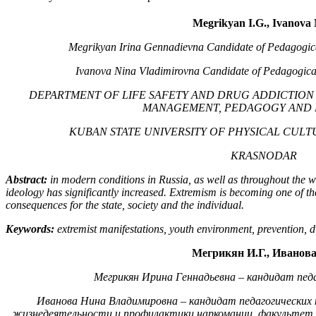
Megrikyan I.G., Ivanova 
Megrikyan Irina Gennadievna Candidate of Pedagogical
Ivanova Nina Vladimirovna
Candidate of Pedagogical
DEPARTMENT OF LIFE SAFETY AND DRUG ADDICTION 
MANAGEMENT, PEDAGOGY AND
KUBAN STATE UNIVERSITY OF PHYSICAL CULT
KRASNODAR
Abstract:
in modern conditions in Russia, as well as throughout the wor
ideology has significantly increased. Extremism is becoming one of the 
consequences for the state, society and the individual.
Keywords:
extremist manifestations, youth environment, prevention, d
Мегрикян И.Г., Иванова
Мегрикян Ирина Геннадьевна
–
кандидат педа
Иванова Нина Владимировна
–
кандидат педагогических 
жизнедеятельности и профилактики наркомании, факультет 