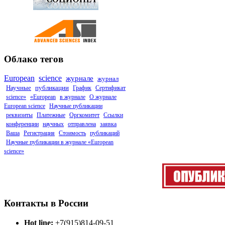
Облако тегов
European
science
журнале
журнал
Научные
публикации
График
Сертификат
science»
«European
в журнале
О журнале
European science
Научные публикации
реквизиты
Платежные
Оргкомитет
Ссылки
конференции
научных
отправлена
заявка
Ваша
Регистрация
Стоимость
публикаций
Научные публикации в журнале «European
science»
Контакты в России
Hot line:
+7(915)814-09-51