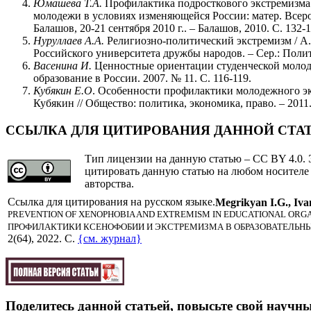
Юмашева Т.А.
Профилактика подросткового экстремизма 
молодежи в условиях изменяющейся России: матер. Всерос.
Балашов, 20-21 сентября 2010 г.. – Балашов, 2010. С. 132-1
Нуруллаев А.А.
Религиозно-политический экстремизм / А.
Российского университета дружбы народов. – Сер.: Полито
Васенина И.
Ценностные ориентации студенческой молоде
образование в России. 2007. № 11. С. 116-119.
Кубякин Е.О
. Особенности профилактики молодежного эк
Кубякин // Общество: политика, экономика, право. – 2011.
ССЫЛКА ДЛЯ ЦИТИРОВАНИЯ ДАННОЙ СТА
Тип лицензии на данную статью – CC BY 4.0. 
цитировать данную статью на любом носителе
авторства.
Cсылка для цитирования на русском языке.
Megrikyan I.G., Iva
PREVENTION OF XENOPHOBIA AND EXTREMISM IN EDUCATIONAL ORG
ПРОФИЛАКТИКИ КСЕНОФОБИИ И ЭКСТРЕМИЗМА В ОБРАЗОВАТЕЛЬНЫ
2(64), 2022. C.
{см. журнал}
Поделитесь данной статьей, повысьте свой научны