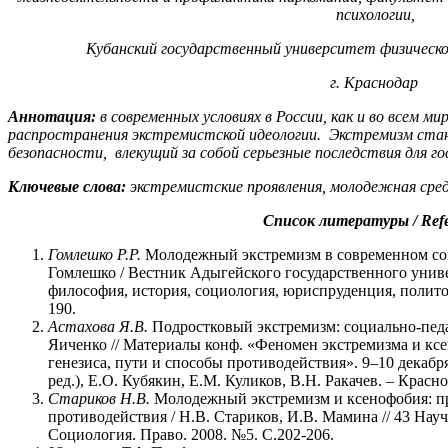
психологии,
Кубанский государственный университет физическо
г. Краснодар
Аннотация
:
в современных условиях в России, как и во всем ми
распространения экстремистской идеологии. Экстремизм стан
безопасности, влекущий за собой серьезные последствия для г
Ключевые слова:
экстремистские проявления, молодежная сред
Список литературы / Refe
Гомлешко Р.Р.
Молодежный экстремизм в современном соци
Гомлешко / Вестник Адыгейского государственного униве
философия, история, социология, юриспруденция, политол
190.
Астахова Я.В.
Подростковый экстремизм: социально-педаг
Яиченко // Материалы конф. «Феномен экстремизма и кс
генезиса, пути и способы противодействия». 9–10 декабря 2
ред.), Е.О. Кубякин, Е.М. Куликов, В.Н. Ракачев. – Краснод
Стариков Н.В.
Молодежный экстремизм и ксенофобия: п
противодействия / Н.В. Стариков, И.В. Мамина // 43 На
Социология. Право. 2008. №5. С.202-206.