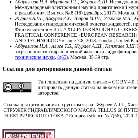
Абдуазизов Н.А, Муратов Г.Г., Жураев А.Ш.
Исследование
Международный электронный научно-практический журн
и разработки». Выпуск № 8 (16) (декабрь, 2017). Москва. 1
Жураев А.Ш., Джурев Р.У., Тоиров М.Ш., Усмонов М.З., 
Исследования гидродинамической очистки жидкостей, п
Финкельштейном З.Л. // ХLI INTERNATIONAL CORR
PRACTICAL CONFERENCE «EUROPEAN RESEARCH: I
AND TECHNOLOGY». June 7-8, 2018. London, United King
Абдуазизов Н.А., Алиев Т.Б., Жураев А.Ш., Кенжаев З.Ш.
загрязненности гидравлической жидкости гидрофициров
технические науки
.
8(65)
, Москва. 35-39 стр.
Ссылка для цитирования данной статьи
Тип лицензии на данную статью – CC BY 4.0. 
цитировать данную статью на любом носителе
авторства.
Cсылка для цитирования на русском языке. Жураев А.Ш.,
СТРУЖЕК ГИДРАВЛИЧЕСКОГО МАСЛА TELLUS 68 ПУТЁ
ЭЛЕКТРИЧЕСКОГО ТОКА // European science № 7(56), 2020. 