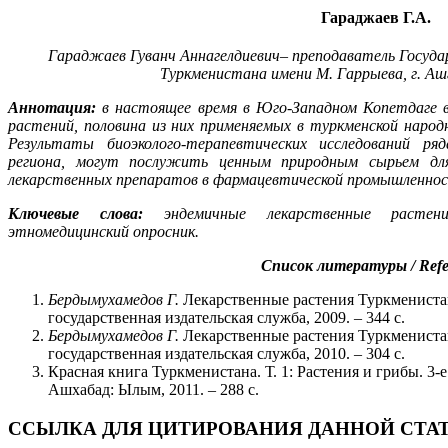
Гараджаев Г.А.
Гараджаев Гуванч Аннагелдиевич– преподаватель
Госуда
Туркменистана имени М. Гаррыева,
г. А
Аннотация:
в настоящее время в Юго-Западном Копетдаге в
растений, половина из них применяемых в туркменской народн
Результаты биоэколого-терапевтических исследований ря
региона, могут послужить ценным природным сырьем для
лекарственных препаратов в фармацевтической промышленно
Ключевые слова:
эндемичные лекарственные растения
этномедицинский опросник.
Список литературы /
Refe
Бердымухамедов Г.
Лекарственные растения Туркменистана
государственная издательская служба, 2009. – 344 с.
Бердымухамедов Г.
Лекарственные растения Туркменистана
государственная издательская служба, 2010. – 304 с.
Красная книга Туркменистана. Т. 1: Растения и грибы. 3-е
Ашхабад: Ылым, 2011. – 288 с.
ССЫЛКА ДЛЯ ЦИТИРОВАНИЯ ДАННОЙ СТА