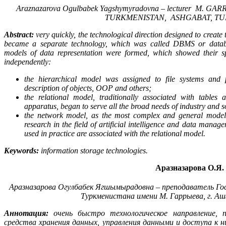
Araznazarova Ogulbabek Yagshymyradovna – lecturer
M. GARR
TURKMENISTAN,
ASHGABAT, T
Abstract:
very quickly, the technological direction designed to create
became a separate technology, which was called DBMS or data
models of data representation were formed, which showed their sp
independently:
the hierarchical model was assigned to file systems and
description of objects, OOP and others;
the relational model, traditionally associated with tables
apparatus, began to serve all the broad needs of industry and s
the network model, as the most complex and general model,
research in the field of artificial intelligence and data mana
used in practice are associated with the relational model.
Keywords:
information storage technologies.
Аразназарова О.Я.
Аразназарова Огулбабек Ягшымырадовна – преподаватель
Го
Туркменистана имени М. Гаррыева,
г. А
Аннотация:
очень быстро технологическое направление, 
средства хранения данных, управления данными и доступа к н