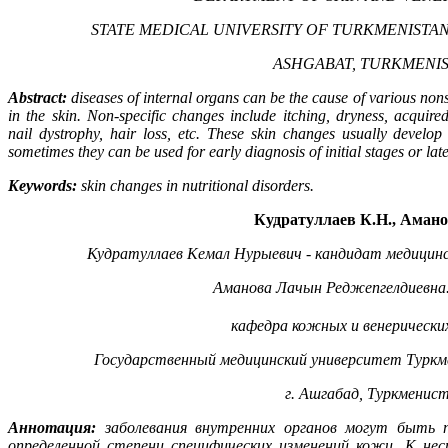
STATE MEDICAL UNIVERSITY OF TURKMENISTAN
ASHGABAT, TURKMENI
Abstract:
diseases of internal organs can be the cause of various nons
in the skin.
Non-specific changes include itching, dryness, acquired
nail dystrophy, hair loss, etc. These skin changes usually develop 
sometimes they can be used for early diagnosis of initial stages or lat
Keywords:
skin changes in nutritional disorders.
Кудратуллаев К.Н., Амано
Кудратуллаев К
емал
Н
урыевич
-
кандидат медицинс
Аманова Лачын Реджепгелдиевна.
кафедра кожных и венерических
Государственный медицинский университет Туркм
г. Ашгабад, Туркменис
Аннотация:
заболевания внутренних органов могут быть п
определенной степени специфических изменений кожи. К нес