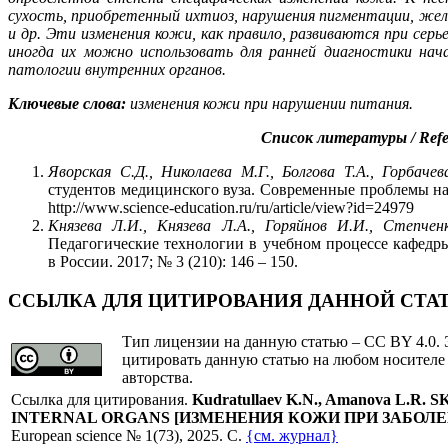
сухость, приобретенный ихтиоз, нарушения пигментации, жел
и др. Эти изменения кожи, как правило, развиваются при серь
иногда их можно использовать для ранней диагностики на
патологии внутренних органов.
Ключевые слова:
изменения кожи при нарушении питания.
Список литературы /
Refe
Яворская С.Д., Николаева М.Г., Болгова Т.А., Горбаче
студентов медицинского вуза. Современные проблемы наук
http://www.science-education.ru/ru/article/view?id=24979
Князева Л.И., Князева Л.А., Горяйнов И.И., Степчен
Педагогические технологии в учебном процессе кафедр
в России. 2017; № 3 (210): 146 – 150.
ССЫЛКА ДЛЯ ЦИТИРОВАНИЯ ДАННОЙ СТА
Тип лицензии на данную статью – CC BY 4.0. 
цитировать данную статью на любом носителе
авторства.
Cсылка для цитирования.
Kudratullaev K.N., Amanova L.R.
S
INTERNAL ORGANS
[
ИЗМЕНЕНИЯ КОЖИ ПРИ ЗАБОЛЕ
European science № 1(73), 2025. C.
{см. журнал}