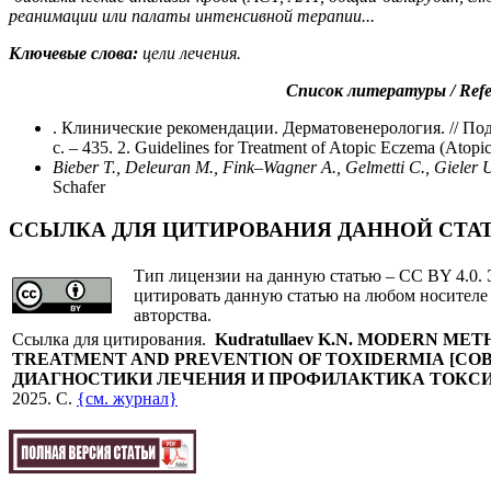
реанимации или палаты интенсивной терапии...
Ключевые слова:
цели лечения.
Список литературы /
Refe
. Клинические рекомендации. Дерматовенерология. // По
с. – 435. 2. Guidelines for Treatment of Atopic Eczema (Atopic
Bieber T., Deleuran M., Fink–Wagner A., Gelmetti C., Gieler U.
Schafer
ССЫЛКА ДЛЯ ЦИТИРОВАНИЯ ДАННОЙ СТА
Тип лицензии на данную статью – CC BY 4.0. 
цитировать данную статью на любом носителе
авторства.
Cсылка для цитирования.
Kudratullaev K.N.
MODERN METH
TREATMENT AND PREVENTION OF TOXIDERMIA
[
СО
ДИАГНОСТИКИ ЛЕЧЕНИЯ И ПРОФИЛАКТИКА ТОКС
2025. C.
{см. журнал}