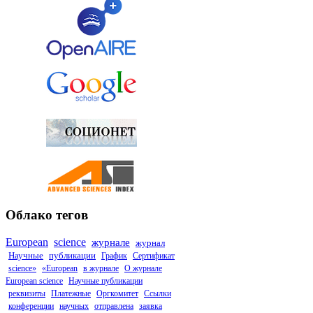
Облако тегов
European
science
журнале
журнал
Научные
публикации
График
Сертификат
science»
«European
в журнале
О журнале
European science
Научные публикации
реквизиты
Платежные
Оргкомитет
Ссылки
конференции
научных
отправлена
заявка