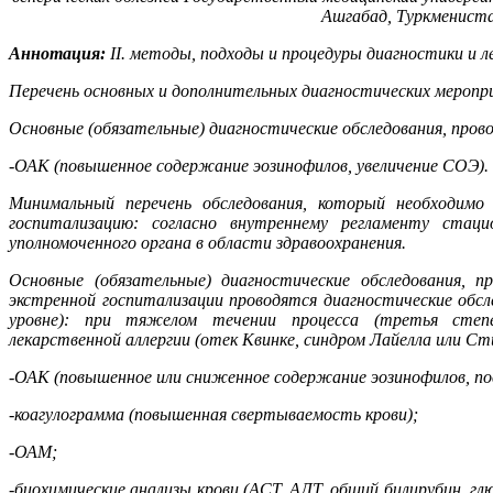
Ашгабад, Туркменист
Аннотация:
II. методы, подходы и процедуры диагностики и л
Перечень основных и дополнительных диагностических мероп
Основные (обязательные) диагностические обследования, пров
-ОАК (повышенное содержание эозинофилов, увеличение СОЭ).
Минимальный перечень обследования, который необходимо
госпитализацию: согласно внутреннему регламенту стац
уполномоченного органа в области здравоохранения.
Основные (обязательные) диагностические обследования, п
экстренной госпитализации проводятся диагностические обс
уровне): при тяжелом течении процесса (третья степ
лекарственной аллергии (отек Квинке, синдром Лайелла или С
-ОАК (повышенное или сниженное содержание эозинофилов, по
-коагулограмма (повышенная свертываемость крови);
-ОАМ;
-биохимические анализы крови (АСТ, АЛТ, общий билирубин, глю