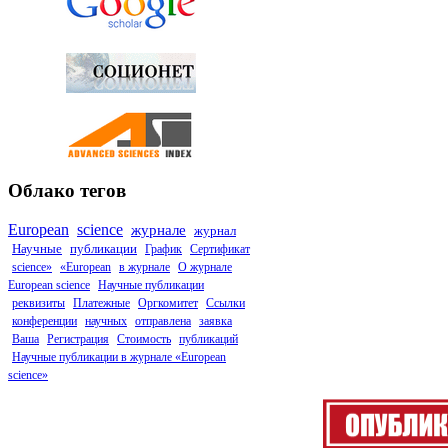
Облако тегов
European
science
журнале
журнал
Научные
публикации
График
Сертификат
science»
«European
в журнале
О журнале
European science
Научные публикации
реквизиты
Платежные
Оргкомитет
Ссылки
конференции
научных
отправлена
заявка
Ваша
Регистрация
Стоимость
публикаций
Научные публикации в журнале «European
science»