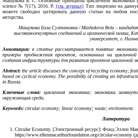
Машукова Б. С. Основные принципы цикличной экономики (Э
science № 7(17), 2016. P.
{см. журнал}
Тип лицензии на данную
можете свободно цитировать данную статью на любом нос
авторства.
Машукова Бэла Султановна / Mashukova Bela – кандидат
высокомолекулярных соединений и органической химии, К
университет, г. Нальч
Аннотация:
в статье рассматривается понятие экономики 
примеры продвижения проектов, основанных на цикличной
создания инфраструктуры для развития проектов цикличной эк
Abstract:
the article discusses the concept of recycling economy; feat
based on cyclical economy. The possibility of creating an infrastruc
in Russia.
Ключевые слова:
цикличная экономика; экономика замкнуто
окружающая среда.
Keywords:
circular economy; linear economy; waste; environment.
Литература
Circular Economy. [Электронный ресурс]: Фонд Эллен Мак
https://www.ellenmacarthurfoundation.org/circular-economy (