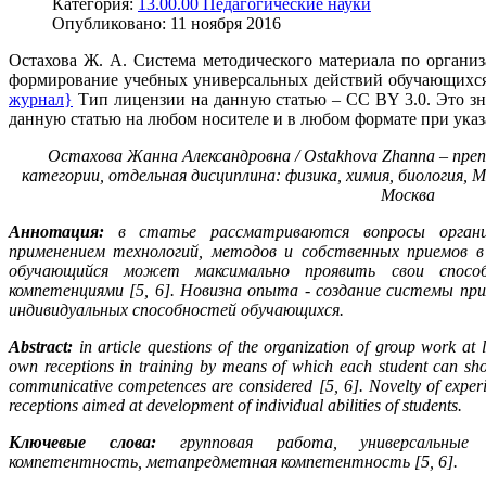
Категория:
13.00.00 Педагогические науки
Опубликовано:
11 ноября 2016
Остахова Ж. А. Система методического материала по органи
формирование учебных универсальных действий обучающихся //
журнал}
Тип лицензии на данную статью – CC BY 3.0. Это зн
данную статью на любом носителе и в любом формате при указ
Остахова Жанна Александровна / Ostakhova Zhanna – пре
категории, отдельная дисциплина: физика, химия, биология, Мо
Москва
Аннотация:
в статье рассматриваются вопросы органи
применением технологий, методов и собственных приемов 
обучающийся может максимально проявить свои спосо
компетенциями [5, 6]. Новизна опыта - создание системы при
индивидуальных способностей обучающихся.
Abstract:
in article questions of the organization of group work at 
own receptions in training by means of which each student can sho
communicative competences are considered [5, 6]. Novelty of experie
receptions aimed at development of individual abilities of students.
Ключевые слова:
групповая работа, универсальные
компетентность, метапредметная компетентность [5, 6].