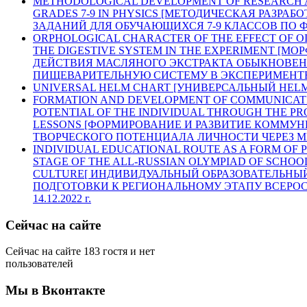
METHODOLOGICAL DEVELOPMENT OF RESEARCH A
GRADES 7-9 IN PHYSICS [МЕТОДИЧЕСКАЯ РАЗРА
ЗАДАНИЙ ДЛЯ ОБУЧАЮЩИХСЯ 7-9 КЛАССОВ ПО Ф
ORPHOLOGICAL CHARACTER OF THE EFFECT OF 
THE DIGESTIVE SYSTEM IN THE EXPERIMENT [М
ДЕЙСТВИЯ МАСЛЯНОГО ЭКСТРАКТА ОБЫКНОВЕН
ПИЩЕВАРИТЕЛЬНУЮ СИСТЕМУ В ЭКСПЕРИМЕНТЕ
UNIVERSAL HELM CHART [УНИВЕРСАЛЬНЫЙ HELM
FORMATION AND DEVELOPMENT OF COMMUNICAT
POTENTIAL OF THE INDIVIDUAL THROUGH THE PR
LESSONS [ФОРМИРОВАНИЕ И РАЗВИТИЕ КОММУ
ТВОРЧЕСКОГО ПОТЕНЦИАЛА ЛИЧНОСТИ ЧЕРЕЗ МЕ
INDIVIDUAL EDUCATIONAL ROUTE AS A FORM OF 
STAGE OF THE ALL-RUSSIAN OLYMPIAD OF SCHOO
CULTURE[ ИНДИВИДУАЛЬНЫЙ ОБРАЗОВАТЕЛЬНЫ
ПОДГОТОВКИ К РЕГИОНАЛЬНОМУ ЭТАПУ ВСЕРО
14.12.2022 г.
Сейчас на сайте
Сейчас на сайте 183 гостя и нет
пользователей
Мы в Вконтакте