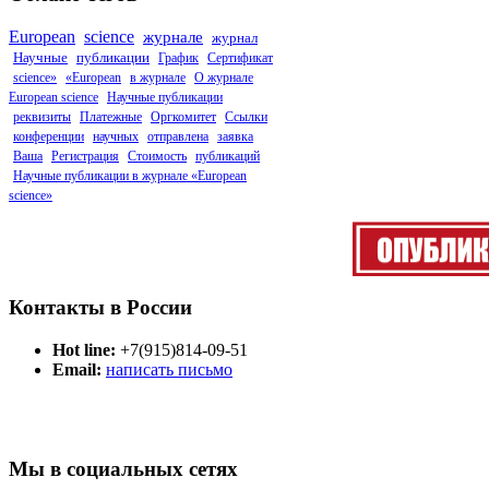
European
science
журнале
журнал
Научные
публикации
График
Сертификат
science»
«European
в журнале
О журнале
European science
Научные публикации
реквизиты
Платежные
Оргкомитет
Ссылки
конференции
научных
отправлена
заявка
Ваша
Регистрация
Стоимость
публикаций
Научные публикации в журнале «European
science»
Контакты в России
Hot line:
+7(915)814-09-51
Email:
написать письмо
Мы в социальных сетях