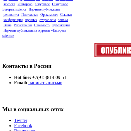
science»
«European
в журнале
О журнале
European science
Научные публикации
реквизиты
Платежные
Оргкомитет
Ссылки
конференции
научных
отправлена
заявка
Ваша
Регистрация
Стоимость
публикаций
Научные публикации в журнале «European
science»
Контакты в России
Hot line:
+7(915)814-09-51
Email:
написать письмо
Мы в социальных сетях
Twitter
Facebook
Вконтакте