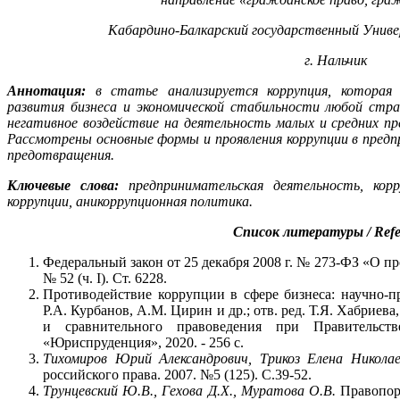
Кабардино-Балкарский государственный Униве
г. Нальчик
Аннотация:
в статье анализируется коррупция, которая
развития бизнеса и экономической стабильности любой стр
негативное воздействие на деятельность малых и средних п
Рассмотрены основные формы и проявления коррупции в пред
предотвращения.
Ключевые слова:
предпринимательская деятельность, корр
коррупции, аникоррупционная политика.
Список литературы / Refe
Федеральный закон от 25 декабря 2008 г. № 273-ФЗ «О пр
№ 52 (ч. I). Ст. 6228.
Противодействие коррупции в сфере бизнеса: научно-п
Р.А. Курбанов, А.М. Цирин и др.; отв. ред. Т.Я. Хабриев
и сравнительного правоведения при Правительс
«Юриспруденция», 2020. - 256 с.
Тихомиров Юрий Александрович, Трикоз Елена Никола
российского права. 2007. №5 (125). С.39-52.
Трунцевский Ю.В., Гехова Д.Х., Муратова О.В.
Правопор