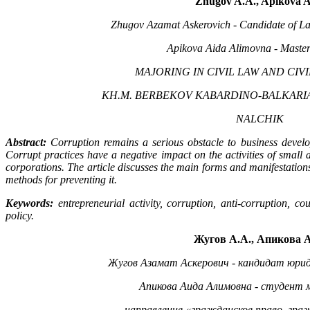
Zhugov A.A.
, Apikova 
Zhugov Azamat Askerovich - Candidate of La
Apikova Aida Alimovna - Master'
MAJORING IN CIVIL LAW AND CI
KH.M.
BERBEKOV KABARDINO-BALKARIA
NALCHIK
Abstract:
Corruption remains a serious obstacle to business devel
Corrupt practices have a negative impact on the activities of small 
corporations. The article discusses the main forms and manifestations 
methods for preventing it.
Keywords:
entrepreneurial activity, corruption, anti-corruption, c
policy.
Жугов А.А., Апикова А
Жугов Азамат Аскерович
- кандидат юрид
Апикова Аида Алимовна -
студент 
направление «гражданское право, гра