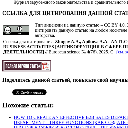
Журнал зарубежного законодательства и сравнительного п
ССЫЛКА ДЛЯ ЦИТИРОВАНИЯ ДАННОЙ СТА
Тип лицензии на данную статью – CC BY 4.0. 
цитировать данную статью на любом носителе
авторства.
Cсылка для цитирования.
Zhugov A.A.
, Apikova A.A.
ANTI-C
BUSINESS ACTIVITIES
[
АНТИКОРРУПЦИЯ В СФЕРЕ 
ДЕЯТЕЛЬНОСТИ
]
/
/ European science № 4(76), 2025. C.
{см. 
Поделитесь данной статьей, повысьте свой научны
Похожие статьи:
HOW TO CREATE AN EFFECTIVE B2B SALES DEPAR
DEPARTMENT – THREE FUNCTIONS [КАК СОЗДАТ
ПРОДАЖ В СФЕРЕ В2В: ОДИН ОТДЕЛ – ТРИ ФУНКЦИ