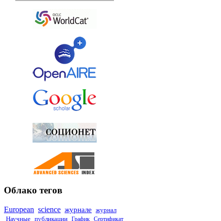
Облако тегов
European
science
журнале
журнал
Научные
публикации
График
Сертификат