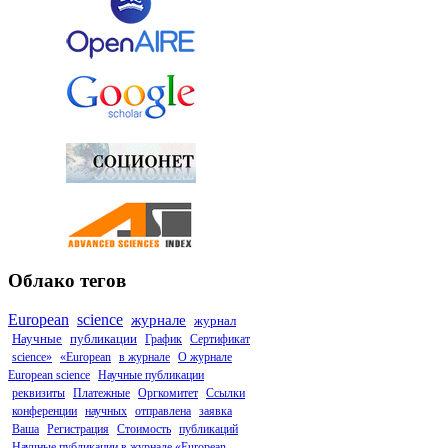
Облако тегов
European
science
журнале
журнал
Научные
публикации
График
Сертификат
science»
«European
в журнале
О журнале
European science
Научные публикации
реквизиты
Платежные
Оргкомитет
Ссылки
конференции
научных
отправлена
заявка
Ваша
Регистрация
Стоимость
публикаций
Научные публикации в журнале «European