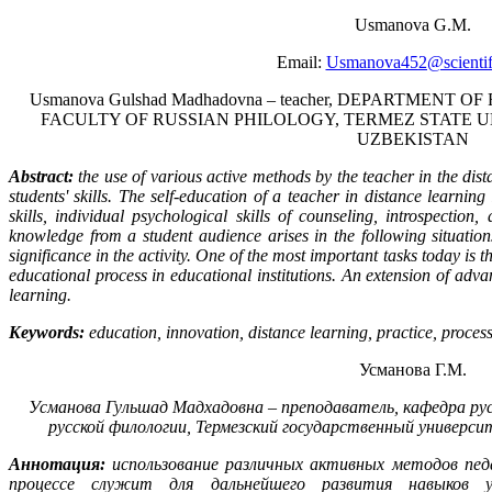
Usmanova G.M.
Email:
Usmanova452@scientifi
Usmanova Gulshad Madhadovna – teacher, DEPARTMENT
FACULTY OF RUSSIAN PHILOLOGY, TERMEZ STATE U
UZBEKISTAN
Abstract:
the use of various active methods by the teacher in the dist
students' skills. The self-education of a teacher in distance learnin
skills, individual psychological skills of counseling, introspectio
knowledge from a student audience arises in the following situations
significance in the activity. One of the most important tasks today is t
educational process in educational institutions. An extension of advan
learning.
Keywords:
education, innovation, distance learning, practice, proces
Усманова Г.М.
Усманова Гульшад Мадхадовна – преподаватель, кафедра ру
русской филологии, Термезский государственный университ
Аннотация:
использование различных активных методов пед
процессе служит для дальнейшего развития навыков у