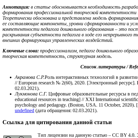
Аннотация:
в статье обосновывается необходимость разработ
формирования профессиональной творческой компетентности п
Теоретически обоснована и представлена модель формирован
ее составляющие компоненты, уровни сформированности и усл
компетентности педагога дошкольного образования – это пос
раскрывания субъектности педагога в ходе его непрерывного тв
внешних формирующих управленческих воздействий
.
К
лючевые слова:
профессионализм, педагог дошкольного образо
творческая компетентность, структурная модель.
Список литературы / Refe
Акрамова С.Р.
Роль интерактивных технологий в развит
// European research № 2(60), 2020. [Электронный ресурс]
02.03.2021).
Лукмонова С.Г.
Цифровые образовательные ресурсы в педа
educational resources in teaching] // XXI International scientif
psychology and pedagogy. (Boston, USA. 11 October, 2020)
undefined
(дата обращения: 02.03.2021).
Ссылка для цитирования данной статьи
Тип лицензии на данную статью – CC BY 4.0. 