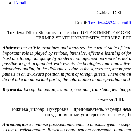
E-mail
Tozhieva D.Sh.
Email:
Tozhieva452@scientific
Tozhieva Dilbar Shukurovna – teacher, DEPARTMENT O
TERMEZ STATE UNIVERSITY, TERMEZ, RE
Abstract:
the article examines and analyzes the current state of t
important role is played by serious, intensive, effective learning of f
least one foreign language by modern management personnel is not onl
possible to get acquainted with events, technologies and innovative
misunderstanding in the dialogues is due to the ignorance, incompete
puts us in an awkward position in front of foreign guests. There are al
do not take an important part of the information in interpretation and 
Keywords:
foreign language, training, German, translator, teacher,
Тожиева Д.Ш.
Тожиева Дилбар Шукуровна - преподаватель, кафедра неме
государственный университет, г. Термез, 
Аннотация:
в статье рассматривается и анализируется совре
языка в Узбекистане. Важную роль играет серьезное, интенс