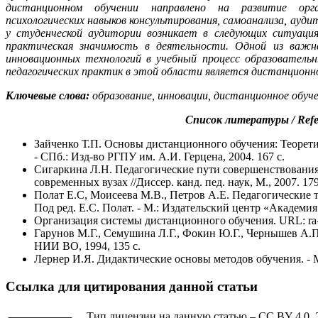
дистанционном обучении направлено ​​на развитие орга
психологических навыков консультирования, самоанализа, ауд
у студенческой аудитории возникает в следующих ситуация
практическая значимость в деятельности. Одной из важне
инновационных технологий в учебный процесс образователь
педагогических практик в этой области является дистанционн
Ключевые слова:
образование, инновации, дистанционное обучен
Список литературы / Refe
Зайченко Т.П. Основы дистанционного обучения: Теорети
- СПб.: Изд-во РГПУ им. А.И. Герцена, 2004. 167 с.
Сигаркина Л.Н. Педагогические пути совершенствования
современных вузах //Диссер. канд. пед. наук, М., 2007. 179
Полат Е.С, Моисеева М.В., Петров А.Е. Педагогические 
Под ред. Е.С. Полат. - М.: Издательский центр «Академия»,
Организация системы дистанционного обучения. URL: ra-ku
Гарунов М.Г., Семушина Л.Г., Фокин Ю.Г., Чернышев А.
НИИ ВО, 1994, 135 с.
Лернер И.Я. Дидактические основы методов обучения. - М.
Ссылка для цитирования данной статьи
Тип лицензии на данную статью – CC BY 4.0. 