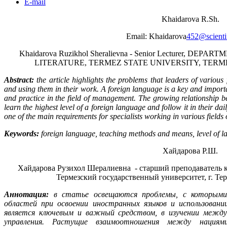
E-mail
Khaidarova R.Sh.
Email: Khaidarova
452@scientif
Khaidarova Ruzikhol Sheralievna - Senior Lecturer, 
LITERATURE, TERMEZ STATE UNIVERSITY, TERM
Abstract:
the article highlights the problems that leaders of various 
and using them in their work. A foreign language is a key and importan
and practice in the field of management. The growing relationship be
learn the highest level of a foreign language and follow it in their dail
one of the main requirements for specialists working in various fields 
Keywords:
foreign language, teaching methods and means, level of l
Хайдарова Р.Ш.
Хайдарова Рузихол Шералиевна - старший преподаватель к
Термезский государственный университет, г. Те
Аннотация:
в статье освещаются проблемы, с которыми 
областей при освоении иностранных языков и использовани
является ключевым и важный средством, в изучении межд
управления. Растущие взаимоотношения между нация